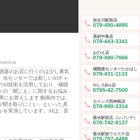
加古川駅前店
079-490-4895
高砂中島店
079-443-3341
おのえ店
079-490-7666
2026/01/26
補聴器センターたかはし
補聴器のお店に行くのは少し勇気
079-431-1133
当センターでは新しいAIチャ
AI技術を活用しており、補聴
やしろBio店
0795-42-7500
々の「聞こえ」に関するお悩み
寧にお答えします 動画内では、
カインズ西神南店
が聞き取りにくい」といった具
078-990-3314
かを実演しています。AIは、音
垂水駅前店（レバンテ）
078-742-8137
垂水駅前ウエステ店
078-797-4488