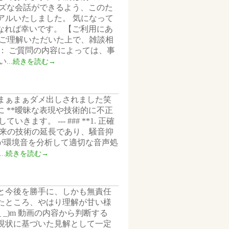
ーズな会話ができるよう、このた
ーアルいたしました。 気になって
なれば幸いです。 【ご利用にあ
にご理解いただいた上で、雑談相
： ご質問の内容によっては、事
い
...続きを読む→
 まぁまぁダメ出しされました笑
部に **曖昧な表現や技術的に不正
す。 --- ### **1. 正確
Iは従来の技術の延長であり、騒音抑
Iが環境音を分析して適切な音声処
...続きを読む→
と今後を勝手に、しかも無責任
ったところ、やはり理解が甘い様
_)m 動画の内容から判断する
現状に基づいた見解として一定