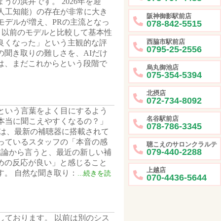
の浜井です。 2026年を迎
人工知能）の存在が非常に大き
阪神御影駅前店
モデルが増え、PRの主流となっ
078-842-5515
は、以前のモデルと比較して基本性
西脇市駅前店
良くなった」という主観的な評
0795-25-2556
聞き取りの難しさを、AIだけ
は、まだこれからという段階で
烏丸御池店
075-354-5394
北摂店
072-734-8092
という言葉をよく目にするよう
名谷駅前店
本当に聞こえやすくなるの？」
078-786-3345
回は、最新の補聴器に搭載されて
っているスタッフの「本音の感
聴こえのサロンクラルテ
079-440-2288
結論から言うと、最近の新しい補
めの反応が良い」と感じること
上越店
す。 自然な聞き取り：
...続きを読
070-4436-5644
しております。 以前は別のシス