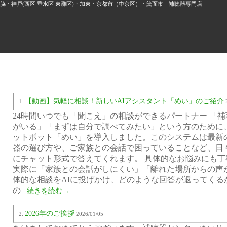
・神戸(西区 垂水区 東灘区)・加東・京都市（中京区）・箕面市 補聴器専門店
‘AI’ タグ
【動画】気軽に相談！新しいAIアシスタント「めい」のご紹介
24時間いつでも「聞こえ」の相談ができるパートナー 「
がいる」「まずは自分で調べてみたい」という方のために、
ットボット「めい」を導入しました。このシステムは最新の
器の選び方や、ご家族との会話で困っていることなど、日
にチャット形式で答えてくれます。 具体的なお悩みにも丁
実際に「家族との会話がしにくい」「離れた場所からの声
体的な相談をAIに投げかけ、どのような回答が返ってくる
の
...続きを読む→
2026年のご挨拶
2026/01/05