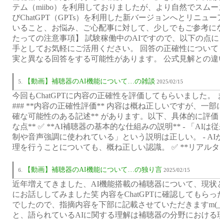
テム（miibo）を利用しておりましたが、より自然でスム
びChatGPT（GPTs）を利用した新バージョンへとリニュ
いること、お悩み、ご心配事に対して、少しでもご参考に
たっての注意事項】 試験稼働中のAIですので、以下の点
手としてお気軽にご活用ください。 回答の正確性について
実と異なる回答をする可能性があります。 公式見解との違
【動画】補聴器のAI機能について…の雑談
2025/02/15
今回もChatGPTに内容の正確性を評価してもらいました。
### **内容の正確性評価** 内容は概ね正しいですが、一
確な可能性のある記述** があります。以下、具体的に評価していきま
な点** ✅ **AI補聴器の基本的な仕組みの説明** - 「A
制や音声強調に使われている」という説明は正しい。 - A
理を行うことについても、概ね正しい認識。 ✅ **リアルタ
【動画】補聴器のAI機能について…の独り言
2025/02/15
近年増えてきました、AI機能搭載の補聴器について、現状
にお話ししてみました笑 内容をChatGPTに確認してもら
でしたので、指摘内容を下部に記載させていただきますm(_ 
と、語られているAIに関する理解は補聴器の分野における