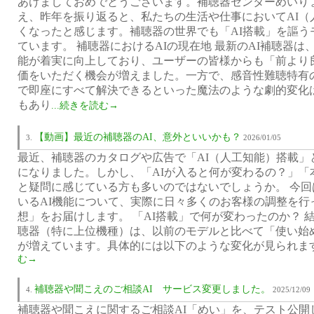
あけましておめでとうございます。補聴器センターめいりょう
え、昨年を振り返ると、私たちの生活や仕事においてAI（
くなったと感じます。補聴器の世界でも「AI搭載」を謳う
ています。 補聴器におけるAIの現在地 最新のAI補聴器
能が着実に向上しており、ユーザーの皆様からも「前より
価をいただく機会が増えました。一方で、感音性難聴特有の
で即座にすべて解決できるといった魔法のような劇的変化
もあり
...続きを読む→
【動画】最近の補聴器のAI、意外といいかも？
2026/01/05
最近、補聴器のカタログや広告で「AI（人工知能）搭載」
になりました。しかし、「AIが入ると何が変わるの？」「
と疑問に感じている方も多いのではないでしょうか。 今
いるAI機能について、実際に日々多くのお客様の調整を行
想」をお届けします。 「AI搭載」で何が変わったのか？ 
聴器（特に上位機種）は、以前のモデルと比べて「使い始
が増えています。具体的には以下のような変化が見られま
む→
補聴器や聞こえのご相談AI サービス変更しました。
2025/12/09
補聴器や聞こえに関するご相談AI「めい」を、テスト公開