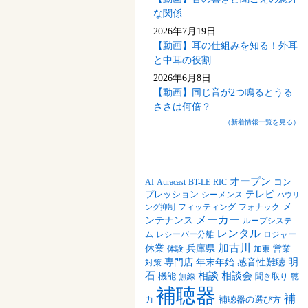
な関係
2026年7月19日
【動画】耳の仕組みを知る！外耳
と中耳の役割
2026年6月8日
【動画】同じ音が2つ鳴るとうる
ささは何倍？
（新着情報一覧を見る）
記事の検索
オープン
Auracast
BT-LE
RIC
コン
AI
テレビ
プレッション
シーメンス
ハウリ
メ
フォナック
フィッティング
ング抑制
メーカー
ンテナンス
ループシステ
レンタル
レシーバー分離
ム
ロジャー
加古川
休業
兵庫県
営業
体験
加東
明
感音性難聴
専門店
年末年始
対策
石
相談
相談会
機能
無線
聞き取り
聴
補聴器
補
補聴器の選び方
力