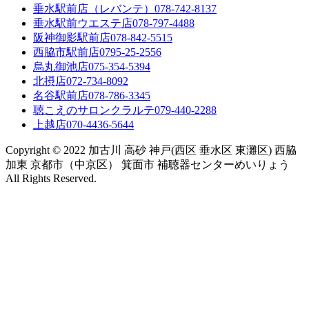
垂水駅前店（レバンテ）
078-742-8137
垂水駅前ウエステ店
078-797-4488
阪神御影駅前店
078-842-5515
西脇市駅前店
0795-25-2556
烏丸御池店
075-354-5394
北摂店
072-734-8092
名谷駅前店
078-786-3345
聴こえのサロンクラルテ
079-440-2288
上越店
070-4436-5644
Copyright © 2022 加古川 高砂 神戸(西区 垂水区 東灘区) 西脇
加東 京都市（中京区） 箕面市 補聴器センターめいりょう
All Rights Reserved.