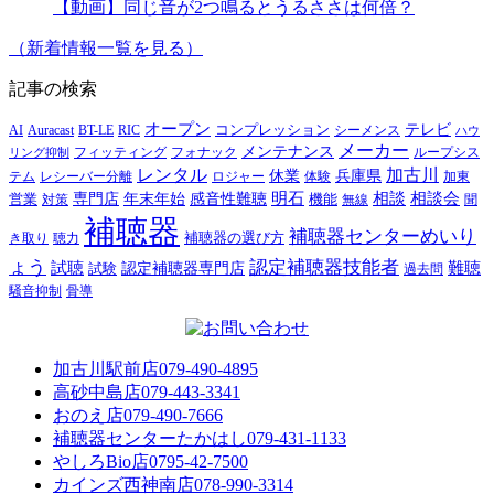
【動画】同じ音が2つ鳴るとうるささは何倍？
（新着情報一覧を見る）
記事の検索
オープン
テレビ
Auracast
BT-LE
RIC
コンプレッション
シーメンス
AI
ハウ
メーカー
メンテナンス
フォナック
フィッティング
ループシス
リング抑制
レンタル
加古川
休業
兵庫県
レシーバー分離
テム
ロジャー
体験
加東
明石
感音性難聴
相談
相談会
専門店
年末年始
営業
対策
機能
無線
聞
補聴器
補聴器センターめいり
補聴器の選び方
き取り
聴力
ょう
認定補聴器技能者
試聴
難聴
認定補聴器専門店
試験
過去問
騒音抑制
骨導
加古川駅前店
079-490-4895
高砂中島店
079-443-3341
おのえ店
079-490-7666
補聴器センターたかはし
079-431-1133
やしろBio店
0795-42-7500
カインズ西神南店
078-990-3314