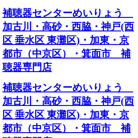
補聴器センターめいりょう
加古川・高砂・西脇・神戸(西
区 垂水区 東灘区)・加東・京
都市（中京区）・箕面市 補
聴器専門店
補聴器センターめいりょう
加古川・高砂・西脇・神戸(西
区 垂水区 東灘区)・加東・京
都市（中京区）・箕面市 補