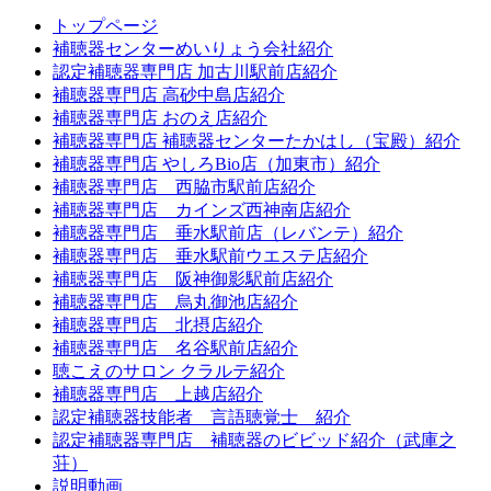
トップページ
補聴器センターめいりょう会社紹介
認定補聴器専門店 加古川駅前店紹介
補聴器専門店 高砂中島店紹介
補聴器専門店 おのえ店紹介
補聴器専門店 補聴器センターたかはし（宝殿）紹介
補聴器専門店 やしろBio店（加東市）紹介
補聴器専門店 西脇市駅前店紹介
補聴器専門店 カインズ西神南店紹介
補聴器専門店 垂水駅前店（レバンテ）紹介
補聴器専門店 垂水駅前ウエステ店紹介
補聴器専門店 阪神御影駅前店紹介
補聴器専門店 烏丸御池店紹介
補聴器専門店 北摂店紹介
補聴器専門店 名谷駅前店紹介
聴こえのサロン クラルテ紹介
補聴器専門店 上越店紹介
認定補聴器技能者 言語聴覚士 紹介
認定補聴器専門店 補聴器のビビッド紹介（武庫之
荘）
説明動画