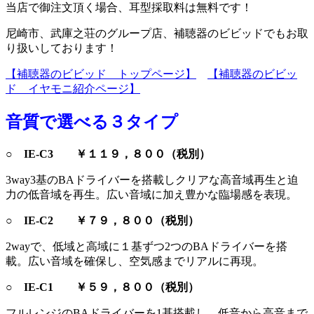
当店で御注文頂く場合、耳型採取料は無料です！
尼崎市、武庫之荘のグループ店、補聴器のビビッドでもお取
り扱いしております！
【補聴器のビビッド トップページ】
【補聴器のビビッ
ド イヤモニ紹介ページ】
音質で選べる３タイプ
○ IE-C3 ￥１１９，８００（税別）
3way3基のBAドライバーを搭載しクリアな高音域再生と迫
力の低音域を再生。広い音域に加え豊かな臨場感を表現。
○ IE-C2 ￥７９，８００（税別）
2wayで、低域と高域に１基ずつ2つのBAドライバーを搭
載。広い音域を確保し、空気感までリアルに再現。
○ IE-C1 ￥５９，８００（税別）
フルレンジのBAドライバーを1基搭載し、低音から高音まで