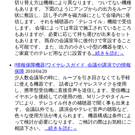
切り替え方は機種により異なります。 ついてない機種
もあります。 下図のようにアンプからの出力をループ
状に敷設し、話し手の声を磁力線にとして会場内に発
信します。 それを補聴器の「テレコイル」機能で受信
します。 会場によっては常設で施工されているところ
もありますが、必要に応じて持ち運びが出来るセット
もあります。 既存の会議室等に後付けで常設すること
も可能です。 また、出力の小さい小型の機器を使い、
ご家庭でのテレビ用などに設置する
...続きを読む→
[情報保障機器]ワイヤレスガイド_会議や講演での情報
保障
2010/04/20
少人数会議等の時に、ループを引き回さなくても手軽
に使える機器です。 話者はワイヤレスマイクを使用
し、携帯型受信機に直接音声を送信します。受信機は
イヤホンを接続しての使用の他、Mリンクやタイルー
プにより、テレコイル付きの補聴器で聞く事も出来ま
す。 会議以外でも、講演会やテレビ音声の聴取など、
色々な使用方法が考えられます。 機器構成は条件によ
って検討が必要になります。 ご検討の際はお気軽にご
相談下さい。
...続きを読む→