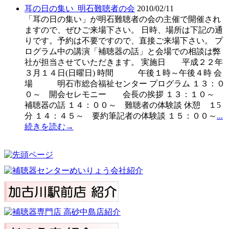
耳の日の集い_明石難聴者の会
2010/02/11
「耳の日の集い」が明石難聴者の会の主催で開催され
ますので、ぜひご来場下さい。 日時、場所は下記の通
りです。予約は不要ですので、直接ご来場下さい。 プ
ログラム中の講演「補聴器の話」と会場での相談は弊
社が担当させていただきます。 実施日 平成２２年
３月１４日(日曜日) 時間 午後１時～午後４時 会
場 明石市総合福祉センター プログラム １３：０
０～ 開会セレモニー 会長の挨拶 １３：１０～
補聴器の話 １４：００～ 難聴者の体験談 休憩 １5
分 １４：４５～ 要約筆記者の体験談 １５：００～
...
続きを読む→