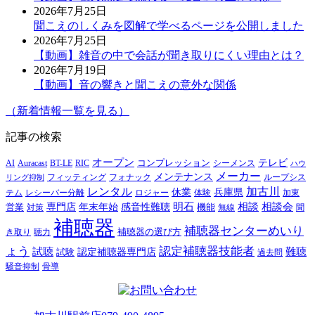
2026年7月25日
聞こえのしくみを図解で学べるページを公開しました
2026年7月25日
【動画】雑音の中で会話が聞き取りにくい理由とは？
2026年7月19日
【動画】音の響きと聞こえの意外な関係
（新着情報一覧を見る）
記事の検索
オープン
テレビ
Auracast
BT-LE
RIC
コンプレッション
シーメンス
AI
ハウ
メーカー
メンテナンス
フォナック
フィッティング
ループシス
リング抑制
レンタル
加古川
休業
兵庫県
レシーバー分離
テム
ロジャー
体験
加東
明石
感音性難聴
相談
相談会
専門店
年末年始
営業
対策
機能
無線
聞
補聴器
補聴器センターめいり
補聴器の選び方
き取り
聴力
ょう
認定補聴器技能者
試聴
難聴
認定補聴器専門店
試験
過去問
騒音抑制
骨導