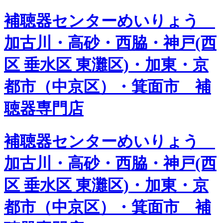
補聴器センターめいりょう
加古川・高砂・西脇・神戸(西
区 垂水区 東灘区)・加東・京
都市（中京区）・箕面市 補
聴器専門店
補聴器センターめいりょう
加古川・高砂・西脇・神戸(西
区 垂水区 東灘区)・加東・京
都市（中京区）・箕面市 補