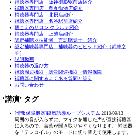
補聴器専門店 阪神御影駅前店紹介
補聴器専門店 烏丸御池店紹介
補聴器専門店 北摂店紹介
補聴器専門店 名谷駅前店紹介
聴こえのサロン クラルテ紹介
補聴器専門店 上越店紹介
認定補聴器技能者 言語聴覚士 紹介
認定補聴器専門店 補聴器のビビッド紹介（武庫之
荘）
説明動画
補聴器の選び方
補聴周辺機器・聴覚関連機器・情報保障
補聴器に関するよくある質問と答え
お問い合わせ
‘講演’ タグ
[情報保障機器]磁気誘導ループシステム
2010/09/13
周囲の音が入らずに、マイクを通した声が直接補聴器
に入るので、言葉が聞き取りやすくなります。 補聴器
を「テレコイル」のモードに切り替えて使用します。