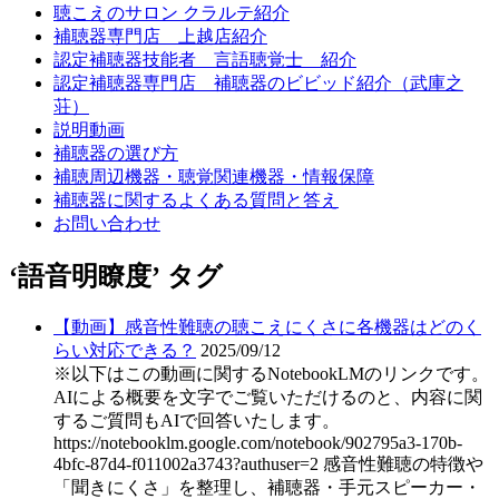
聴こえのサロン クラルテ紹介
補聴器専門店 上越店紹介
認定補聴器技能者 言語聴覚士 紹介
認定補聴器専門店 補聴器のビビッド紹介（武庫之
荘）
説明動画
補聴器の選び方
補聴周辺機器・聴覚関連機器・情報保障
補聴器に関するよくある質問と答え
お問い合わせ
‘語音明瞭度’ タグ
【動画】感音性難聴の聴こえにくさに各機器はどのく
らい対応できる？
2025/09/12
※以下はこの動画に関するNotebookLMのリンクです。
AIによる概要を文字でご覧いただけるのと、内容に関
するご質問もAIで回答いたします。
https://notebooklm.google.com/notebook/902795a3-170b-
4bfc-87d4-f011002a3743?authuser=2 感音性難聴の特徴や
「聞きにくさ」を整理し、補聴器・手元スピーカー・