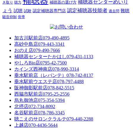
補聴器
補聴器センターめいり
補聴器の選び方
き取り
聴力
ょう
認定補聴器技能者
試聴
難聴
認定補聴器専門店
試験
過去問
騒音抑制
骨導
加古川駅前店
079-490-4895
高砂中島店
079-443-3341
おのえ店
079-490-7666
補聴器センターたかはし
079-431-1133
やしろBio店
0795-42-7500
カインズ西神南店
078-990-3314
垂水駅前店（レバンテ）
078-742-8137
垂水駅前ウエステ店
078-797-4488
阪神御影駅前店
078-842-5515
西脇市駅前店
0795-25-2556
烏丸御池店
075-354-5394
北摂店
072-734-8092
名谷駅前店
078-786-3345
聴こえのサロンクラルテ
079-440-2288
上越店
070-4436-5644