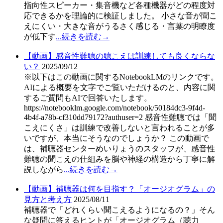
指向性スピーカー・集音機など各種機器がどの程度対
応できるかを理論的に検証しました。 小さな音が聞こ
えにくい・大きな音がうるさく感じる・言葉の明瞭度
が低下す
...続きを読む→
【動画】感音性難聴の聴こえは訓練しても良くならな
い？
2025/09/12
※以下はこの動画に関するNotebookLMのリンクです。
AIによる概要を文字でご覧いただけるのと、内容に関
するご質問もAIで回答いたします。
https://notebooklm.google.com/notebook/50184dc3-9f4d-
4b4f-a78b-cf310dd79172?authuser=2 感音性難聴では「聞
こえにくさ」は訓練で改善しないと言われることが多
いですが、本当にそうなのでしょうか？ この動画で
は、補聴器センターめいりょうのスタッフが、感音性
難聴の聞こえの仕組みを脳や神経の構造から丁寧に解
説しながら
...続きを読む→
【動画】補聴器は何を目指す？「オージオグラム」の
見方と考え方
2025/08/11
補聴器で「どれくらい聞こえるようになるの？」そん
な疑問に答えるヒントが「オージオグラム（聴力