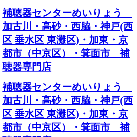
補聴器センターめいりょう
加古川・高砂・西脇・神戸(西
区 垂水区 東灘区)・加東・京
都市（中京区）・箕面市 補
聴器専門店
補聴器センターめいりょう
加古川・高砂・西脇・神戸(西
区 垂水区 東灘区)・加東・京
都市（中京区）・箕面市 補