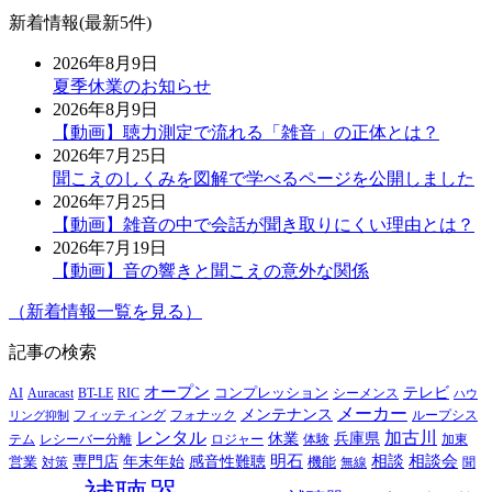
新着情報(最新5件)
2026年8月9日
夏季休業のお知らせ
2026年8月9日
【動画】聴力測定で流れる「雑音」の正体とは？
2026年7月25日
聞こえのしくみを図解で学べるページを公開しました
2026年7月25日
【動画】雑音の中で会話が聞き取りにくい理由とは？
2026年7月19日
【動画】音の響きと聞こえの意外な関係
（新着情報一覧を見る）
記事の検索
オープン
テレビ
Auracast
BT-LE
RIC
コンプレッション
シーメンス
AI
ハウ
メーカー
メンテナンス
フォナック
フィッティング
ループシス
リング抑制
レンタル
加古川
休業
兵庫県
レシーバー分離
テム
ロジャー
体験
加東
明石
感音性難聴
相談
相談会
専門店
年末年始
営業
対策
機能
無線
聞