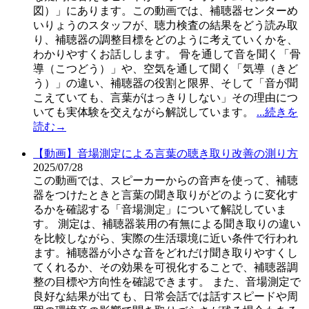
図）」にあります。この動画では、補聴器センターめ
いりょうのスタッフが、聴力検査の結果をどう読み取
り、補聴器の調整目標をどのように考えていくかを、
わかりやすくお話しします。 骨を通して音を聞く「骨
導（こつどう）」や、空気を通して聞く「気導（きど
う）」の違い、補聴器の役割と限界、そして「音が聞
こえていても、言葉がはっきりしない」その理由につ
いても実体験を交えながら解説しています。
...続きを
読む→
【動画】音場測定による言葉の聴き取り改善の測り方
2025/07/28
この動画では、スピーカーからの音声を使って、補聴
器をつけたときと言葉の聞き取りがどのように変化す
るかを確認する「音場測定」について解説していま
す。 測定は、補聴器装用の有無による聞き取りの違い
を比較しながら、実際の生活環境に近い条件で行われ
ます。補聴器が小さな音をどれだけ聞き取りやすくし
てくれるか、その効果を可視化することで、補聴器調
整の目標や方向性を確認できます。 また、音場測定で
良好な結果が出ても、日常会話では話すスピードや周