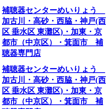
補聴器センターめいりょう
加古川・高砂・西脇・神戸(西
区 垂水区 東灘区)・加東・京
都市（中京区）・箕面市 補
聴器専門店
補聴器センターめいりょう
加古川・高砂・西脇・神戸(西
区 垂水区 東灘区)・加東・京
都市（中京区）・箕面市 補