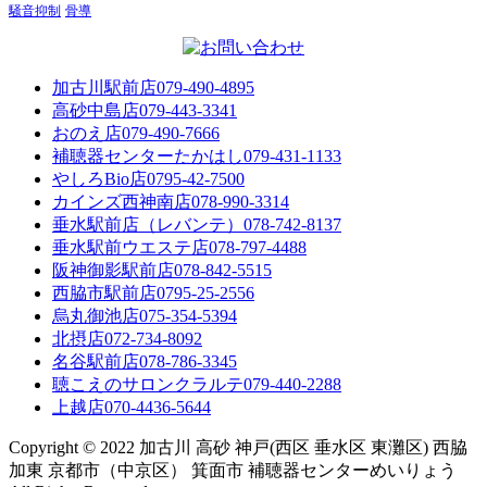
騒音抑制
骨導
加古川駅前店
079-490-4895
高砂中島店
079-443-3341
おのえ店
079-490-7666
補聴器センターたかはし
079-431-1133
やしろBio店
0795-42-7500
カインズ西神南店
078-990-3314
垂水駅前店（レバンテ）
078-742-8137
垂水駅前ウエステ店
078-797-4488
阪神御影駅前店
078-842-5515
西脇市駅前店
0795-25-2556
烏丸御池店
075-354-5394
北摂店
072-734-8092
名谷駅前店
078-786-3345
聴こえのサロンクラルテ
079-440-2288
上越店
070-4436-5644
Copyright © 2022 加古川 高砂 神戸(西区 垂水区 東灘区) 西脇
加東 京都市（中京区） 箕面市 補聴器センターめいりょう