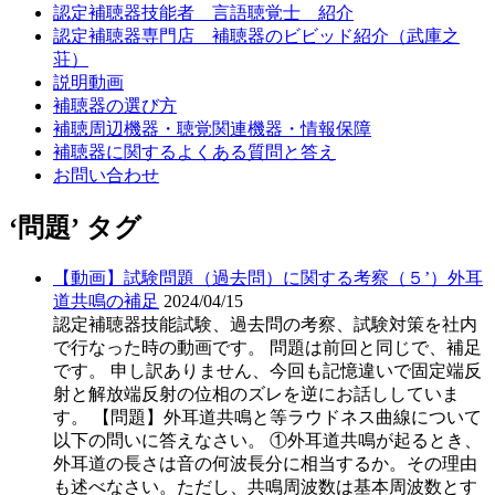
認定補聴器技能者 言語聴覚士 紹介
認定補聴器専門店 補聴器のビビッド紹介（武庫之
荘）
説明動画
補聴器の選び方
補聴周辺機器・聴覚関連機器・情報保障
補聴器に関するよくある質問と答え
お問い合わせ
‘問題’ タグ
【動画】試験問題（過去問）に関する考察（５’）外耳
道共鳴の補足
2024/04/15
認定補聴器技能試験、過去問の考察、試験対策を社内
で行なった時の動画です。 問題は前回と同じで、補足
です。 申し訳ありません、今回も記憶違いで固定端反
射と解放端反射の位相のズレを逆にお話ししていま
す。 【問題】外耳道共鳴と等ラウドネス曲線について
以下の問いに答えなさい。 ①外耳道共鳴が起るとき、
外耳道の長さは音の何波長分に相当するか。その理由
も述べなさい。ただし、共鳴周波数は基本周波数とす