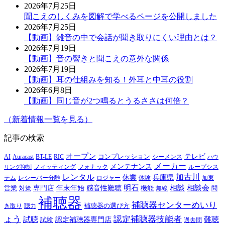
2026年7月25日
聞こえのしくみを図解で学べるページを公開しました
2026年7月25日
【動画】雑音の中で会話が聞き取りにくい理由とは？
2026年7月19日
【動画】音の響きと聞こえの意外な関係
2026年7月19日
【動画】耳の仕組みを知る！外耳と中耳の役割
2026年6月8日
【動画】同じ音が2つ鳴るとうるささは何倍？
（新着情報一覧を見る）
記事の検索
オープン
テレビ
Auracast
BT-LE
RIC
コンプレッション
シーメンス
AI
ハウ
メーカー
メンテナンス
フォナック
フィッティング
ループシス
リング抑制
レンタル
加古川
休業
兵庫県
レシーバー分離
テム
ロジャー
体験
加東
明石
感音性難聴
相談
相談会
専門店
年末年始
営業
対策
機能
無線
聞
補聴器
補聴器センターめいり
補聴器の選び方
き取り
聴力
ょう
認定補聴器技能者
試聴
難聴
認定補聴器専門店
試験
過去問