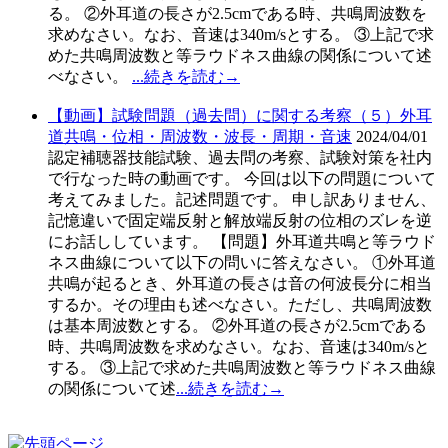
る。 ②外耳道の長さが2.5cmである時、共鳴周波数を
求めなさい。なお、音速は340m/sとする。 ③上記で求
めた共鳴周波数と等ラウドネス曲線の関係について述
べなさい。
...続きを読む→
【動画】試験問題（過去問）に関する考察（５）外耳
道共鳴・位相・周波数・波長・周期・音速
2024/04/01
認定補聴器技能試験、過去問の考察、試験対策を社内
で行なった時の動画です。 今回は以下の問題について
考えてみました。記述問題です。 申し訳ありません、
記憶違いで固定端反射と解放端反射の位相のズレを逆
にお話ししています。 【問題】外耳道共鳴と等ラウド
ネス曲線について以下の問いに答えなさい。 ①外耳道
共鳴が起るとき、外耳道の長さは音の何波長分に相当
するか。その理由も述べなさい。ただし、共鳴周波数
は基本周波数とする。 ②外耳道の長さが2.5cmである
時、共鳴周波数を求めなさい。なお、音速は340m/sと
する。 ③上記で求めた共鳴周波数と等ラウドネス曲線
の関係について述
...続きを読む→