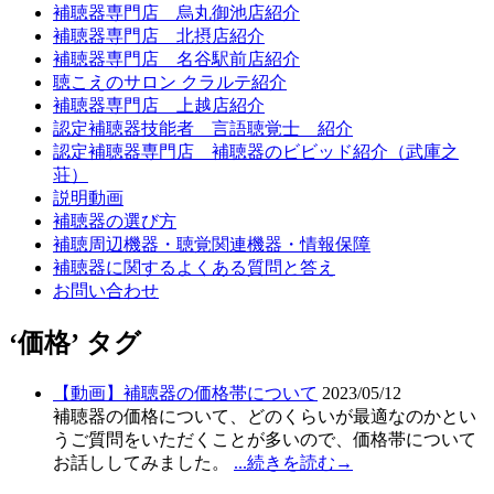
補聴器専門店 烏丸御池店紹介
補聴器専門店 北摂店紹介
補聴器専門店 名谷駅前店紹介
聴こえのサロン クラルテ紹介
補聴器専門店 上越店紹介
認定補聴器技能者 言語聴覚士 紹介
認定補聴器専門店 補聴器のビビッド紹介（武庫之
荘）
説明動画
補聴器の選び方
補聴周辺機器・聴覚関連機器・情報保障
補聴器に関するよくある質問と答え
お問い合わせ
‘価格’ タグ
【動画】補聴器の価格帯について
2023/05/12
補聴器の価格について、どのくらいが最適なのかとい
うご質問をいただくことが多いので、価格帯について
お話ししてみました。
...続きを読む→