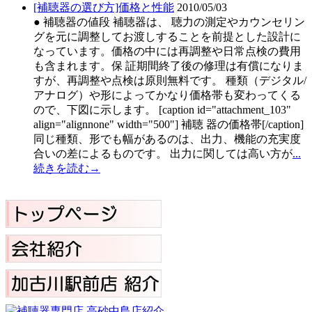
[補聴器の選び方]価格と性能
2010/05/03
● 補聴器の値段 補聴器は、 聴力の測定やカウンセリン
グを元に調整してお渡しすることを前提とした設計に
なっています。価格の中には再調整や日常点検の費用
も含まれます。保 証期間終了後の修理は有償になりま
すが、再調整や点検は原則無料です。 種類（デジタル/
アナログ）や形によってかなり価格帯も変わってくる
ので、下図に示します。 [caption id="attachment_103"
align="alignnone" width="500"] 補聴 器の価格帯[/caption]
同じ種類、形でも幅があるのは、出力、機能の充実度
合いの差によるものです。 出力に関しては高い方が
...
続きを読む→