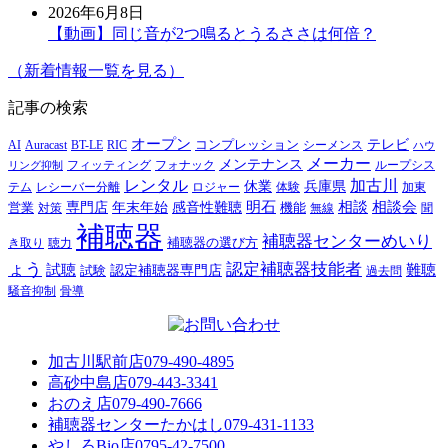
2026年6月8日
【動画】同じ音が2つ鳴るとうるささは何倍？
（新着情報一覧を見る）
記事の検索
オープン
テレビ
Auracast
BT-LE
RIC
コンプレッション
シーメンス
AI
ハウ
メーカー
メンテナンス
フォナック
フィッティング
ループシス
リング抑制
レンタル
加古川
休業
兵庫県
レシーバー分離
テム
ロジャー
体験
加東
明石
感音性難聴
相談
相談会
専門店
年末年始
営業
対策
機能
無線
聞
補聴器
補聴器センターめいり
補聴器の選び方
き取り
聴力
ょう
認定補聴器技能者
試聴
難聴
認定補聴器専門店
試験
過去問
騒音抑制
骨導
加古川駅前店
079-490-4895
高砂中島店
079-443-3341
おのえ店
079-490-7666
補聴器センターたかはし
079-431-1133
やしろBio店
0795-42-7500