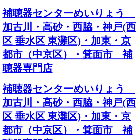
補聴器センターめいりょう
加古川・高砂・西脇・神戸(西
区 垂水区 東灘区)・加東・京
都市（中京区）・箕面市 補
聴器専門店
補聴器センターめいりょう
加古川・高砂・西脇・神戸(西
区 垂水区 東灘区)・加東・京
都市（中京区）・箕面市 補