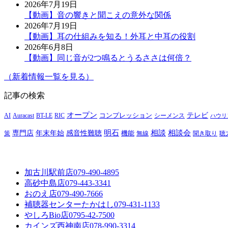
2026年7月19日
【動画】音の響きと聞こえの意外な関係
2026年7月19日
【動画】耳の仕組みを知る！外耳と中耳の役割
2026年6月8日
【動画】同じ音が2つ鳴るとうるささは何倍？
（新着情報一覧を見る）
記事の検索
オープン
テレビ
Auracast
BT-LE
RIC
コンプレッション
シーメンス
AI
ハウリ
明石
感音性難聴
相談
相談会
専門店
年末年始
策
機能
無線
聞き取り
聴
加古川駅前店
079-490-4895
高砂中島店
079-443-3341
おのえ店
079-490-7666
補聴器センターたかはし
079-431-1133
やしろBio店
0795-42-7500
カインズ西神南店
078-990-3314