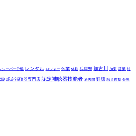
レンタル
加古川
休業
兵庫県
レシーバー分離
営業
対
ロジャー
体験
加東
認定補聴器技能者
難聴
認定補聴器専門店
試験
過去問
騒音抑制
骨導