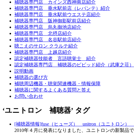
補聴器専門店 カインズ西神南店紹介
補聴器専門店 垂水駅前店（レバンテ）紹介
補聴器専門店 垂水駅前ウエステ店紹介
補聴器専門店 阪神御影駅前店紹介
補聴器専門店 烏丸御池店紹介
補聴器専門店 北摂店紹介
補聴器専門店 名谷駅前店紹介
聴こえのサロン クラルテ紹介
補聴器専門店 上越店紹介
認定補聴器技能者 言語聴覚士 紹介
認定補聴器専門店 補聴器のビビッド紹介（武庫之荘）
説明動画
補聴器の選び方
補聴周辺機器・聴覚関連機器・情報保障
補聴器に関するよくある質問と答え
お問い合わせ
‘ユニトロン 補聴器’ タグ
[補聴器情報]fuse（ヒューズ）＿unitron（ユニトロン）＿
2010年４月に発表になりました、ユニトロンの新製品