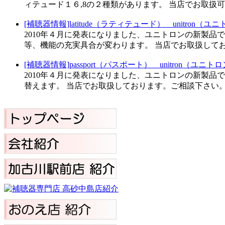
ィテュード１６,8の２種類があります。 当店でお取扱
[補聴器情報]latitude（ラティテュード）＿unitron（ユ
2010年４月に発表になりました、ユニトロンの新製品で
等、機能の充実具合が変わります。 当店でお取扱して
[補聴器情報]passport（パスポート）＿unitron（ユニト
2010年４月に発表になりました、ユニトロンの新製品
替えます。 当店でお取扱しております。ご相談下さい