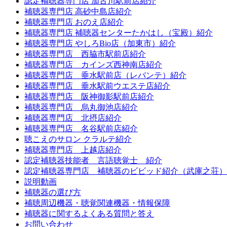
認定補聴器専門店 加古川駅前店紹介
補聴器専門店 高砂中島店紹介
補聴器専門店 おのえ店紹介
補聴器専門店 補聴器センターたかはし（宝殿）紹介
補聴器専門店 やしろBio店（加東市）紹介
補聴器専門店 西脇市駅前店紹介
補聴器専門店 カインズ西神南店紹介
補聴器専門店 垂水駅前店（レバンテ）紹介
補聴器専門店 垂水駅前ウエステ店紹介
補聴器専門店 阪神御影駅前店紹介
補聴器専門店 烏丸御池店紹介
補聴器専門店 北摂店紹介
補聴器専門店 名谷駅前店紹介
聴こえのサロン クラルテ紹介
補聴器専門店 上越店紹介
認定補聴器技能者 言語聴覚士 紹介
認定補聴器専門店 補聴器のビビッド紹介（武庫之荘）
説明動画
補聴器の選び方
補聴周辺機器・聴覚関連機器・情報保障
補聴器に関するよくある質問と答え
お問い合わせ