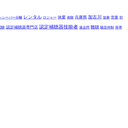
レンタル
加古川
休業
兵庫県
レシーバー分離
営業
対
ロジャー
体験
加東
認定補聴器技能者
難聴
認定補聴器専門店
試験
過去問
騒音抑制
骨導