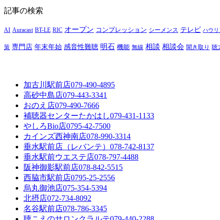
記事の検索
オープン
テレビ
Auracast
BT-LE
RIC
コンプレッション
シーメンス
AI
ハウリ
明石
感音性難聴
相談
相談会
専門店
年末年始
策
機能
無線
聞き取り
聴
加古川駅前店
079-490-4895
高砂中島店
079-443-3341
おのえ店
079-490-7666
補聴器センターたかはし
079-431-1133
やしろBio店
0795-42-7500
カインズ西神南店
078-990-3314
垂水駅前店（レバンテ）
078-742-8137
垂水駅前ウエステ店
078-797-4488
阪神御影駅前店
078-842-5515
西脇市駅前店
0795-25-2556
烏丸御池店
075-354-5394
北摂店
072-734-8092
名谷駅前店
078-786-3345
聴こえのサロンクラルテ
079-440-2288