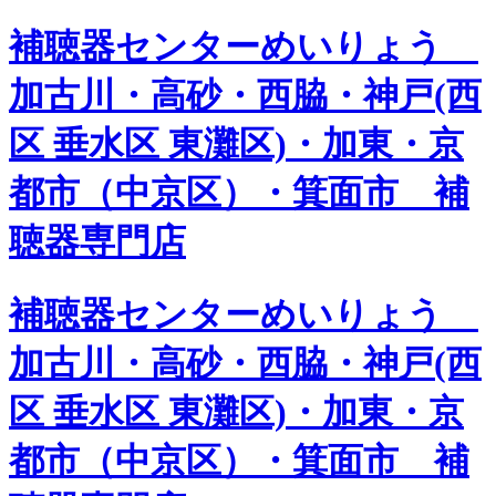
補聴器センターめいりょう
加古川・高砂・西脇・神戸(西
区 垂水区 東灘区)・加東・京
都市（中京区）・箕面市 補
聴器専門店
補聴器センターめいりょう
加古川・高砂・西脇・神戸(西
区 垂水区 東灘区)・加東・京
都市（中京区）・箕面市 補