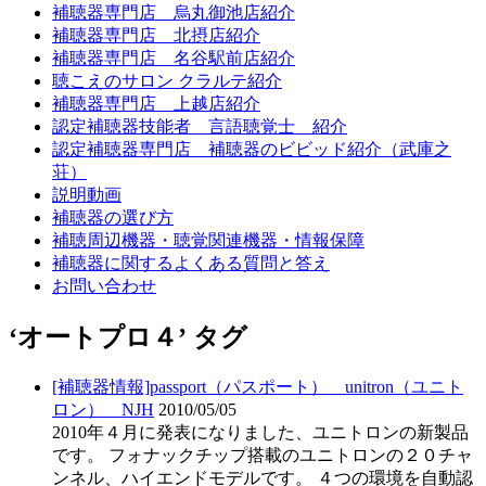
補聴器専門店 烏丸御池店紹介
補聴器専門店 北摂店紹介
補聴器専門店 名谷駅前店紹介
聴こえのサロン クラルテ紹介
補聴器専門店 上越店紹介
認定補聴器技能者 言語聴覚士 紹介
認定補聴器専門店 補聴器のビビッド紹介（武庫之
荘）
説明動画
補聴器の選び方
補聴周辺機器・聴覚関連機器・情報保障
補聴器に関するよくある質問と答え
お問い合わせ
‘オートプロ４’ タグ
[補聴器情報]passport（パスポート）＿unitron（ユニト
ロン）＿NJH
2010/05/05
2010年４月に発表になりました、ユニトロンの新製品
です。 フォナックチップ搭載のユニトロンの２０チャ
ンネル、ハイエンドモデルです。 ４つの環境を自動認