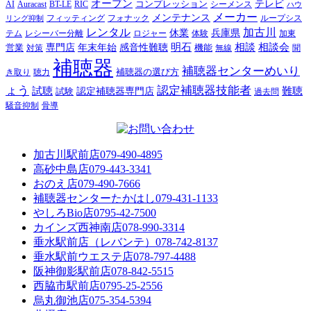
オープン
テレビ
Auracast
BT-LE
RIC
コンプレッション
シーメンス
AI
ハウ
メーカー
メンテナンス
フォナック
フィッティング
ループシス
リング抑制
レンタル
加古川
休業
兵庫県
レシーバー分離
テム
ロジャー
体験
加東
明石
感音性難聴
相談
相談会
専門店
年末年始
営業
対策
機能
無線
聞
補聴器
補聴器センターめいり
補聴器の選び方
き取り
聴力
ょう
認定補聴器技能者
試聴
難聴
認定補聴器専門店
試験
過去問
騒音抑制
骨導
加古川駅前店
079-490-4895
高砂中島店
079-443-3341
おのえ店
079-490-7666
補聴器センターたかはし
079-431-1133
やしろBio店
0795-42-7500
カインズ西神南店
078-990-3314
垂水駅前店（レバンテ）
078-742-8137
垂水駅前ウエステ店
078-797-4488
阪神御影駅前店
078-842-5515
西脇市駅前店
0795-25-2556
烏丸御池店
075-354-5394