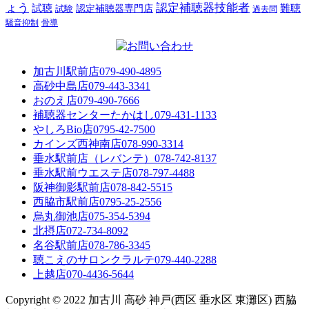
ょう
認定補聴器技能者
試聴
難聴
認定補聴器専門店
試験
過去問
騒音抑制
骨導
加古川駅前店
079-490-4895
高砂中島店
079-443-3341
おのえ店
079-490-7666
補聴器センターたかはし
079-431-1133
やしろBio店
0795-42-7500
カインズ西神南店
078-990-3314
垂水駅前店（レバンテ）
078-742-8137
垂水駅前ウエステ店
078-797-4488
阪神御影駅前店
078-842-5515
西脇市駅前店
0795-25-2556
烏丸御池店
075-354-5394
北摂店
072-734-8092
名谷駅前店
078-786-3345
聴こえのサロンクラルテ
079-440-2288
上越店
070-4436-5644
Copyright © 2022 加古川 高砂 神戸(西区 垂水区 東灘区) 西脇