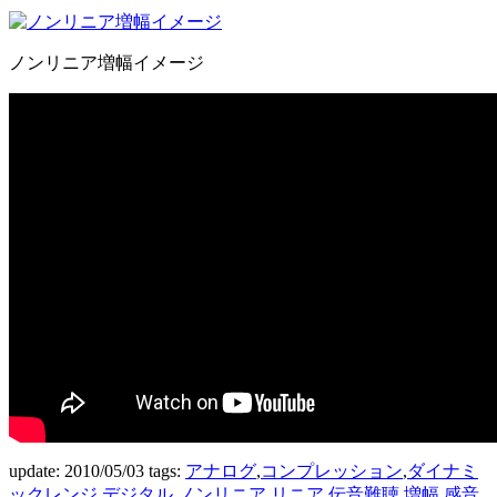
ノンリニア増幅イメージ
update: 2010/05/03
tags:
アナログ
,
コンプレッション
,
ダイナミ
ックレンジ
,
デジタル
,
ノンリニア
,
リニア
,
伝音難聴
,
増幅
,
感音