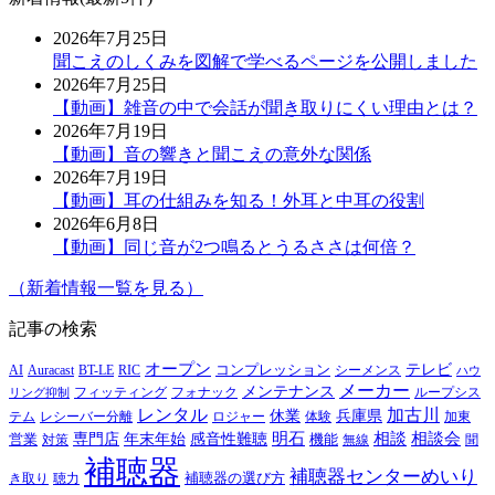
2026年7月25日
聞こえのしくみを図解で学べるページを公開しました
2026年7月25日
【動画】雑音の中で会話が聞き取りにくい理由とは？
2026年7月19日
【動画】音の響きと聞こえの意外な関係
2026年7月19日
【動画】耳の仕組みを知る！外耳と中耳の役割
2026年6月8日
【動画】同じ音が2つ鳴るとうるささは何倍？
（新着情報一覧を見る）
記事の検索
オープン
テレビ
Auracast
BT-LE
RIC
コンプレッション
シーメンス
AI
ハウ
メーカー
メンテナンス
フォナック
フィッティング
ループシス
リング抑制
レンタル
加古川
休業
兵庫県
レシーバー分離
テム
ロジャー
体験
加東
明石
感音性難聴
相談
相談会
専門店
年末年始
営業
対策
機能
無線
聞
補聴器
補聴器センターめいり
補聴器の選び方
き取り
聴力