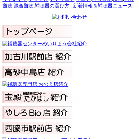
難聴
,
混合難聴
,
補聴器の選び方
|
新着情報＆補聴器ニュース