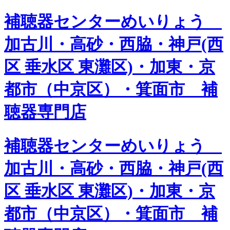
補聴器センターめいりょう
加古川・高砂・西脇・神戸(西
区 垂水区 東灘区)・加東・京
都市（中京区）・箕面市 補
聴器専門店
補聴器センターめいりょう
加古川・高砂・西脇・神戸(西
区 垂水区 東灘区)・加東・京
都市（中京区）・箕面市 補