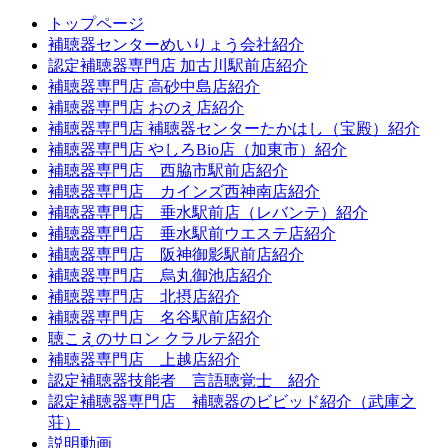
トップページ
補聴器センターめいりょう会社紹介
認定補聴器専門店 加古川駅前店紹介
補聴器専門店 高砂中島店紹介
補聴器専門店 おのえ店紹介
補聴器専門店 補聴器センターたかはし（宝殿）紹介
補聴器専門店 やしろBio店（加東市）紹介
補聴器専門店 西脇市駅前店紹介
補聴器専門店 カインズ西神南店紹介
補聴器専門店 垂水駅前店（レバンテ）紹介
補聴器専門店 垂水駅前ウエステ店紹介
補聴器専門店 阪神御影駅前店紹介
補聴器専門店 烏丸御池店紹介
補聴器専門店 北摂店紹介
補聴器専門店 名谷駅前店紹介
聴こえのサロン クラルテ紹介
補聴器専門店 上越店紹介
認定補聴器技能者 言語聴覚士 紹介
認定補聴器専門店 補聴器のビビッド紹介（武庫之
荘）
説明動画