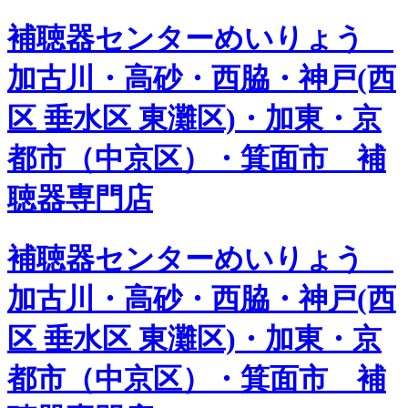
補聴器センターめいりょう
加古川・高砂・西脇・神戸(西
区 垂水区 東灘区)・加東・京
都市（中京区）・箕面市 補
聴器専門店
補聴器センターめいりょう
加古川・高砂・西脇・神戸(西
区 垂水区 東灘区)・加東・京
都市（中京区）・箕面市 補