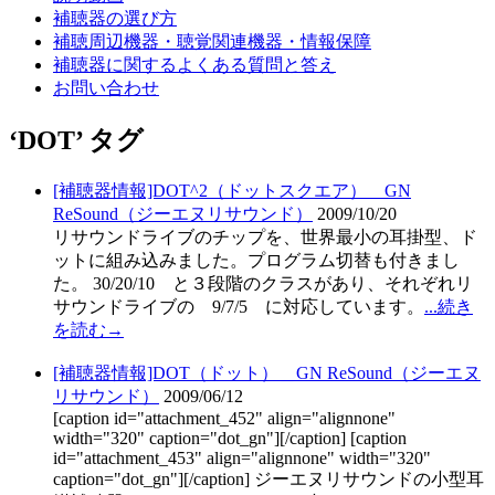
補聴器の選び方
補聴周辺機器・聴覚関連機器・情報保障
補聴器に関するよくある質問と答え
お問い合わせ
‘DOT’ タグ
[補聴器情報]DOT^2（ドットスクエア）＿GN
ReSound（ジーエヌリサウンド）
2009/10/20
リサウンドライブのチップを、世界最小の耳掛型、ド
ットに組み込みました。プログラム切替も付きまし
た。 30/20/10 と３段階のクラスがあり、それぞれリ
サウンドライブの 9/7/5 に対応しています。
...続き
を読む→
[補聴器情報]DOT（ドット）＿GN ReSound（ジーエヌ
リサウンド）
2009/06/12
[caption id="attachment_452" align="alignnone"
width="320" caption="dot_gn"][/caption] [caption
id="attachment_453" align="alignnone" width="320"
caption="dot_gn"][/caption] ジーエヌリサウンドの小型耳