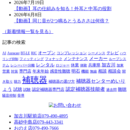
2026年7月19日
【動画】耳の仕組みを知る！外耳と中耳の役割
2026年6月8日
【動画】同じ音が2つ鳴るとうるささは何倍？
（新着情報一覧を見る）
記事の検索
オープン
テレビ
Auracast
BT-LE
RIC
コンプレッション
シーメンス
AI
ハウ
メーカー
メンテナンス
フォナック
フィッティング
ループシス
リング抑制
レンタル
加古川
休業
兵庫県
レシーバー分離
テム
ロジャー
体験
加東
明石
感音性難聴
相談
相談会
専門店
年末年始
営業
対策
機能
無線
聞
補聴器
補聴器センターめいり
補聴器の選び方
き取り
聴力
ょう
認定補聴器技能者
試聴
難聴
認定補聴器専門店
試験
過去問
騒音抑制
骨導
加古川駅前店
079-490-4895
高砂中島店
079-443-3341
おのえ店
079-490-7666