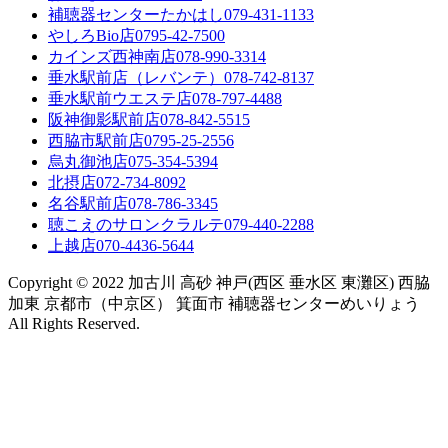
補聴器センターたかはし
079-431-1133
やしろBio店
0795-42-7500
カインズ西神南店
078-990-3314
垂水駅前店（レバンテ）
078-742-8137
垂水駅前ウエステ店
078-797-4488
阪神御影駅前店
078-842-5515
西脇市駅前店
0795-25-2556
烏丸御池店
075-354-5394
北摂店
072-734-8092
名谷駅前店
078-786-3345
聴こえのサロンクラルテ
079-440-2288
上越店
070-4436-5644
Copyright © 2022 加古川 高砂 神戸(西区 垂水区 東灘区) 西脇
加東 京都市（中京区） 箕面市 補聴器センターめいりょう
All Rights Reserved.