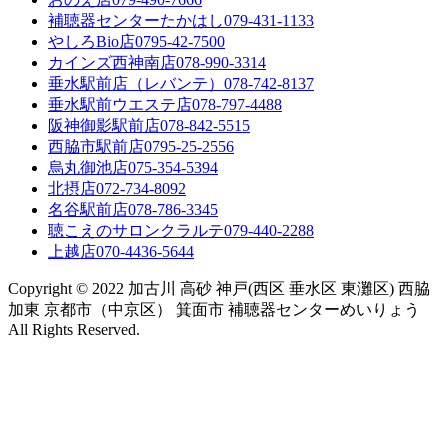
補聴器センターたかはし
079-431-1133
やしろBio店
0795-42-7500
カインズ西神南店
078-990-3314
垂水駅前店（レバンテ）
078-742-8137
垂水駅前ウエステ店
078-797-4488
阪神御影駅前店
078-842-5515
西脇市駅前店
0795-25-2556
烏丸御池店
075-354-5394
北摂店
072-734-8092
名谷駅前店
078-786-3345
聴こえのサロンクラルテ
079-440-2288
上越店
070-4436-5644
Copyright © 2022 加古川 高砂 神戸(西区 垂水区 東灘区) 西脇
加東 京都市（中京区） 箕面市 補聴器センターめいりょう
All Rights Reserved.