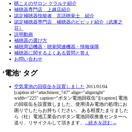
聴こえのサロン クラルテ紹介
補聴器専門店 上越店紹介
認定補聴器技能者 言語聴覚士 紹介
認定補聴器専門店 補聴器のビビッド紹介（武庫之
荘）
説明動画
補聴器の選び方
補聴周辺機器・聴覚関連機器・情報保障
補聴器に関するよくある質問と答え
お問い合わせ
‘電池’ タグ
空気電池の回収缶を設置しました
2011/01/04
[caption id="attachment_747" align="alignright"
width="225" caption="ボタン電池回収缶"][/caption] 電池
の回収缶を設置致しました。使用済み電池の処理にお
困りでしたらお持ちください。 ある程度たまりました
ら（社）電池工業会のボタン電池回収推進センターへ
送り、リサイクルして頂きます。
...続きを読む→