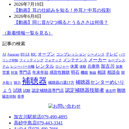
2026年7月19日
【動画】耳の仕組みを知る！外耳と中耳の役割
2026年6月8日
【動画】同じ音が2つ鳴るとうるささは何倍？
（新着情報一覧を見る）
記事の検索
オープン
テレビ
Auracast
BT-LE
RIC
コンプレッション
シーメンス
AI
ハウ
メーカー
メンテナンス
フォナック
フィッティング
ループシス
リング抑制
レンタル
加古川
休業
兵庫県
レシーバー分離
テム
ロジャー
体験
加東
明石
感音性難聴
相談
相談会
専門店
年末年始
営業
対策
機能
無線
聞
補聴器
補聴器センターめいり
補聴器の選び方
き取り
聴力
ょう
認定補聴器技能者
試聴
難聴
認定補聴器専門店
試験
過去問
騒音抑制
骨導
加古川駅前店
079-490-4895
高砂中島店
079-443-3341
おのえ店
079-490-7666