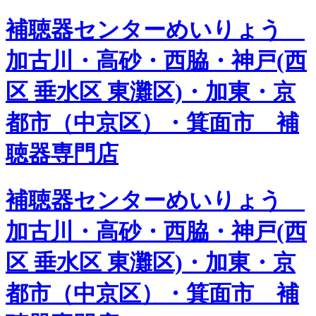
補聴器センターめいりょう
加古川・高砂・西脇・神戸(西
区 垂水区 東灘区)・加東・京
都市（中京区）・箕面市 補
聴器専門店
補聴器センターめいりょう
加古川・高砂・西脇・神戸(西
区 垂水区 東灘区)・加東・京
都市（中京区）・箕面市 補