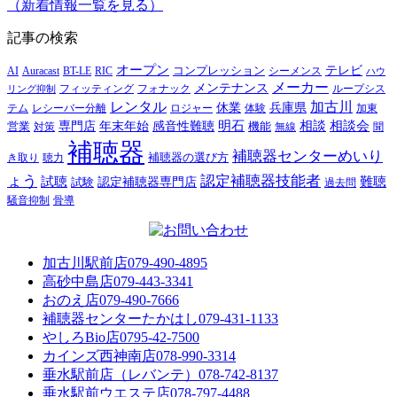
（新着情報一覧を見る）
記事の検索
オープン
テレビ
Auracast
BT-LE
RIC
コンプレッション
シーメンス
AI
ハウ
メーカー
メンテナンス
フォナック
フィッティング
ループシス
リング抑制
レンタル
加古川
休業
兵庫県
レシーバー分離
テム
ロジャー
体験
加東
明石
感音性難聴
相談
相談会
専門店
年末年始
営業
対策
機能
無線
聞
補聴器
補聴器センターめいり
補聴器の選び方
き取り
聴力
ょう
認定補聴器技能者
試聴
難聴
認定補聴器専門店
試験
過去問
騒音抑制
骨導
加古川駅前店
079-490-4895
高砂中島店
079-443-3341
おのえ店
079-490-7666
補聴器センターたかはし
079-431-1133
やしろBio店
0795-42-7500
カインズ西神南店
078-990-3314
垂水駅前店（レバンテ）
078-742-8137
垂水駅前ウエステ店
078-797-4488