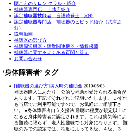
聴こえのサロン クラルテ紹介
補聴器専門店 上越店紹介
認定補聴器技能者 言語聴覚士 紹介
認定補聴器専門店 補聴器のビビッド紹介（武庫之
荘）
説明動画
補聴器の選び方
補聴周辺機器・聴覚関連機器・情報保障
補聴器に関するよくある質問と答え
お問い合わせ
‘身体障害者’ タグ
[補聴器の選び方]購入時の補助金
2010/05/03
補聴器購入にあたり、公的な補助が受けられる場合が
あります。下記でそれぞれご説明いたします。 いずれ
も当店でご利用可能ですので、お気軽にご相談下さ
い。 ●身体障害者自立支援法 難聴の程度が規定以上に
なると身体障害者に認定されます。これは病気等によ
る難聴に限らず、老人性難聴でも対象になります。 難
聴のみでの認定では、程度によって６級、４級、３