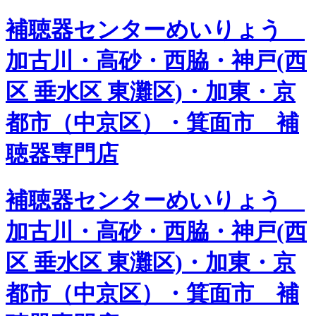
補聴器センターめいりょう
加古川・高砂・西脇・神戸(西
区 垂水区 東灘区)・加東・京
都市（中京区）・箕面市 補
聴器専門店
補聴器センターめいりょう
加古川・高砂・西脇・神戸(西
区 垂水区 東灘区)・加東・京
都市（中京区）・箕面市 補