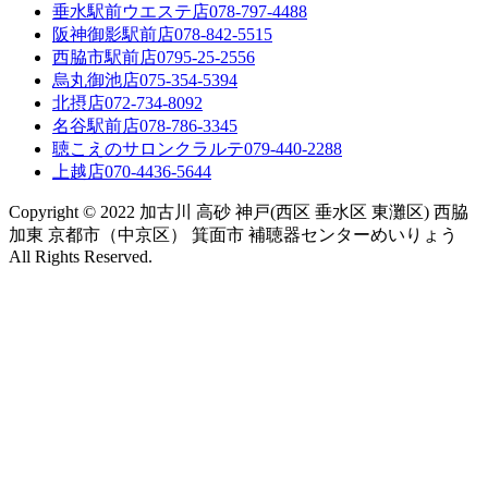
垂水駅前ウエステ店
078-797-4488
阪神御影駅前店
078-842-5515
西脇市駅前店
0795-25-2556
烏丸御池店
075-354-5394
北摂店
072-734-8092
名谷駅前店
078-786-3345
聴こえのサロンクラルテ
079-440-2288
上越店
070-4436-5644
Copyright © 2022 加古川 高砂 神戸(西区 垂水区 東灘区) 西脇
加東 京都市（中京区） 箕面市 補聴器センターめいりょう
All Rights Reserved.