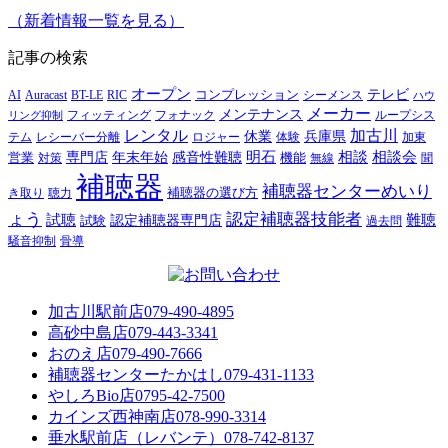
（新着情報一覧を見る）
記事の検索
オープン
テレビ
Auracast
BT-LE
RIC
コンプレッション
シーメンス
AI
ハウ
メーカー
メンテナンス
フォナック
フィッティング
ループシス
リング抑制
レンタル
加古川
休業
兵庫県
レシーバー分離
テム
ロジャー
体験
加東
明石
感音性難聴
相談
相談会
専門店
年末年始
営業
対策
機能
無線
聞
補聴器
補聴器センターめいり
補聴器の選び方
き取り
聴力
ょう
認定補聴器技能者
試聴
難聴
認定補聴器専門店
試験
過去問
騒音抑制
骨導
加古川駅前店
079-490-4895
高砂中島店
079-443-3341
おのえ店
079-490-7666
補聴器センターたかはし
079-431-1133
やしろBio店
0795-42-7500
カインズ西神南店
078-990-3314
垂水駅前店（レバンテ）
078-742-8137