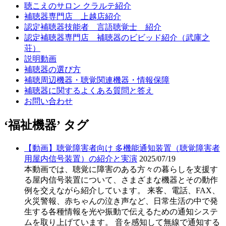
聴こえのサロン クラルテ紹介
補聴器専門店 上越店紹介
認定補聴器技能者 言語聴覚士 紹介
認定補聴器専門店 補聴器のビビッド紹介（武庫之
荘）
説明動画
補聴器の選び方
補聴周辺機器・聴覚関連機器・情報保障
補聴器に関するよくある質問と答え
お問い合わせ
‘福祉機器’ タグ
【動画】聴覚障害者向け 多機能通知装置（聴覚障害者
用屋内信号装置）の紹介と実演
2025/07/19
本動画では、聴覚に障害のある方々の暮らしを支援す
る屋内信号装置について、さまざまな機器とその動作
例を交えながら紹介しています。 来客、電話、FAX、
火災警報、赤ちゃんの泣き声など、日常生活の中で発
生する各種情報を光や振動で伝えるための通知システ
ムを取り上げています。 音を感知して無線で通知する