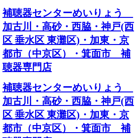
補聴器センターめいりょう
加古川・高砂・西脇・神戸(西
区 垂水区 東灘区)・加東・京
都市（中京区）・箕面市 補
聴器専門店
補聴器センターめいりょう
加古川・高砂・西脇・神戸(西
区 垂水区 東灘区)・加東・京
都市（中京区）・箕面市 補