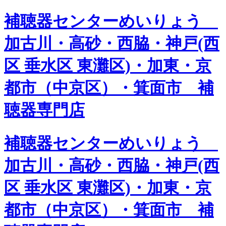
補聴器センターめいりょう
加古川・高砂・西脇・神戸(西
区 垂水区 東灘区)・加東・京
都市（中京区）・箕面市 補
聴器専門店
補聴器センターめいりょう
加古川・高砂・西脇・神戸(西
区 垂水区 東灘区)・加東・京
都市（中京区）・箕面市 補