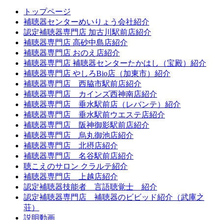
トップページ
補聴器センターめいりょう会社紹介
認定補聴器専門店 加古川駅前店紹介
補聴器専門店 高砂中島店紹介
補聴器専門店 おのえ店紹介
補聴器専門店 補聴器センターたかはし（宝殿）紹介
補聴器専門店 やしろBio店（加東市）紹介
補聴器専門店 西脇市駅前店紹介
補聴器専門店 カインズ西神南店紹介
補聴器専門店 垂水駅前店（レバンテ）紹介
補聴器専門店 垂水駅前ウエステ店紹介
補聴器専門店 阪神御影駅前店紹介
補聴器専門店 烏丸御池店紹介
補聴器専門店 北摂店紹介
補聴器専門店 名谷駅前店紹介
聴こえのサロン クラルテ紹介
補聴器専門店 上越店紹介
認定補聴器技能者 言語聴覚士 紹介
認定補聴器専門店 補聴器のビビッド紹介（武庫之
荘）
説明動画