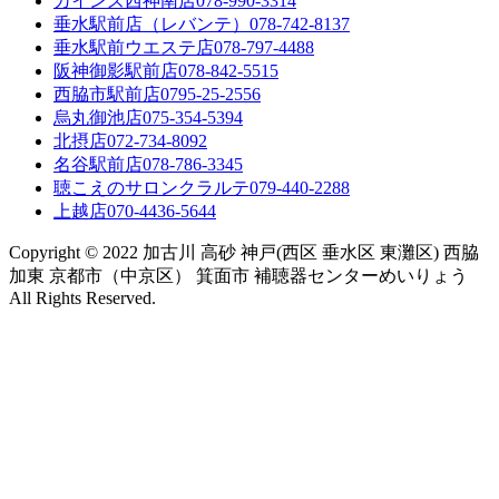
カインズ西神南店
078-990-3314
垂水駅前店（レバンテ）
078-742-8137
垂水駅前ウエステ店
078-797-4488
阪神御影駅前店
078-842-5515
西脇市駅前店
0795-25-2556
烏丸御池店
075-354-5394
北摂店
072-734-8092
名谷駅前店
078-786-3345
聴こえのサロンクラルテ
079-440-2288
上越店
070-4436-5644
Copyright © 2022 加古川 高砂 神戸(西区 垂水区 東灘区) 西脇
加東 京都市（中京区） 箕面市 補聴器センターめいりょう
All Rights Reserved.