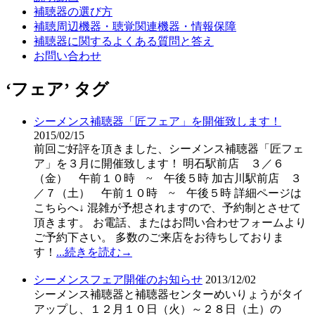
補聴器の選び方
補聴周辺機器・聴覚関連機器・情報保障
補聴器に関するよくある質問と答え
お問い合わせ
‘フェア’ タグ
シーメンス補聴器「匠フェア」を開催致します！
2015/02/15
前回ご好評を頂きました、シーメンス補聴器「匠フェ
ア」を３月に開催致します！ 明石駅前店 ３／６
（金） 午前１０時 ~ 午後５時 加古川駅前店 ３
／７（土） 午前１０時 ~ 午後５時 詳細ページは
こちらへ↓ 混雑が予想されますので、予約制とさせて
頂きます。 お電話、またはお問い合わせフォームより
ご予約下さい。 多数のご来店をお待ちしておりま
す！
...続きを読む→
シーメンスフェア開催のお知らせ
2013/12/02
シーメンス補聴器と補聴器センターめいりょうがタイ
アップし、１２月１０日（火）～２８日（土）の