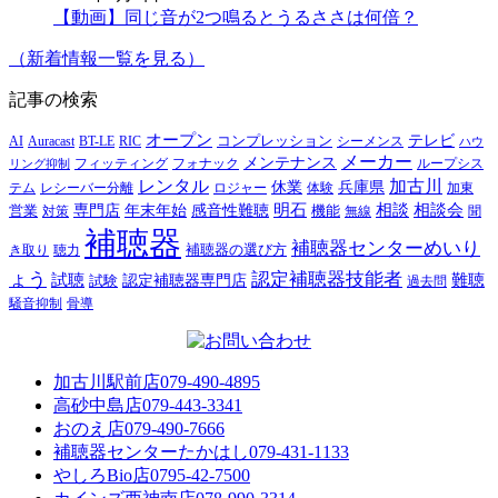
【動画】同じ音が2つ鳴るとうるささは何倍？
（新着情報一覧を見る）
記事の検索
オープン
テレビ
Auracast
BT-LE
RIC
コンプレッション
シーメンス
AI
ハウ
メーカー
メンテナンス
フォナック
フィッティング
ループシス
リング抑制
レンタル
加古川
休業
兵庫県
レシーバー分離
テム
ロジャー
体験
加東
明石
感音性難聴
相談
相談会
専門店
年末年始
営業
対策
機能
無線
聞
補聴器
補聴器センターめいり
補聴器の選び方
き取り
聴力
ょう
認定補聴器技能者
試聴
難聴
認定補聴器専門店
試験
過去問
騒音抑制
骨導
加古川駅前店
079-490-4895
高砂中島店
079-443-3341
おのえ店
079-490-7666
補聴器センターたかはし
079-431-1133
やしろBio店
0795-42-7500