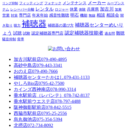
メーカー
メンテナンス
フォナック
フィッティング
ループシス
リング抑制
レンタル
加古川
休業
兵庫県
レシーバー分離
テム
ロジャー
体験
加東
明石
感音性難聴
相談
相談会
専門店
年末年始
営業
対策
機能
無線
聞
補聴器
補聴器センターめいり
補聴器の選び方
き取り
聴力
ょう
認定補聴器技能者
試聴
難聴
認定補聴器専門店
試験
過去問
騒音抑制
骨導
加古川駅前店
079-490-4895
高砂中島店
079-443-3341
おのえ店
079-490-7666
補聴器センターたかはし
079-431-1133
やしろBio店
0795-42-7500
カインズ西神南店
078-990-3314
垂水駅前店（レバンテ）
078-742-8137
垂水駅前ウエステ店
078-797-4488
阪神御影駅前店
078-842-5515
西脇市駅前店
0795-25-2556
烏丸御池店
075-354-5394
北摂店
072-734-8092