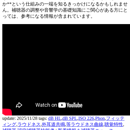
か**という仕組みの一端を知るきっかけになるかもしれませ
ん。補聴器の調整や音響学の基礎知識にご関心がある方にと
っては、参考になる情報が含まれています。
update: 2025/11/28
tags:
dB HL
,
dB SPL
,
ISO 226
,
Phon
,
フィッテ
ィング
,
ラウドネス
,
外耳道共鳴
,
等ラウドネス曲線
,
聴覚特性
,