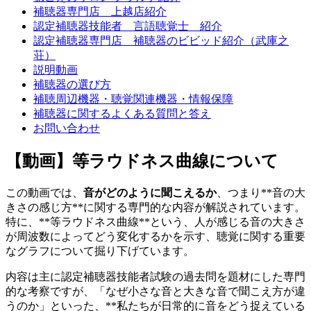
補聴器専門店 上越店紹介
認定補聴器技能者 言語聴覚士 紹介
認定補聴器専門店 補聴器のビビッド紹介（武庫之
荘）
説明動画
補聴器の選び方
補聴周辺機器・聴覚関連機器・情報保障
補聴器に関するよくある質問と答え
お問い合わせ
【動画】等ラウドネス曲線について
この動画では、
音がどのように聞こえるか
、つまり**音の大
きさの感じ方**に関する専門的な内容が解説されています。
特に、**等ラウドネス曲線**という、人が感じる音の大きさ
が周波数によってどう変化するかを示す、聴覚に関する重要
なグラフについて掘り下げています。
内容は主に認定補聴器技能者試験の過去問を題材にした専門
的な考察ですが、「なぜ小さな音と大きな音で聞こえ方が違
うのか」といった、**私たちが日常的に音をどう捉えている