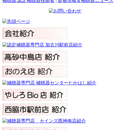
補聴器
,
認定補聴器技能者
|
新着情報＆補聴器ニュース