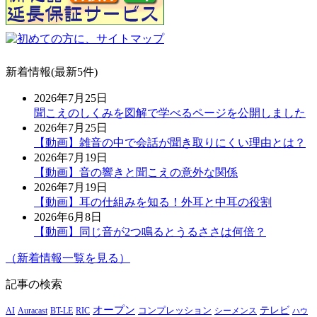
新着情報(最新5件)
2026年7月25日
聞こえのしくみを図解で学べるページを公開しました
2026年7月25日
【動画】雑音の中で会話が聞き取りにくい理由とは？
2026年7月19日
【動画】音の響きと聞こえの意外な関係
2026年7月19日
【動画】耳の仕組みを知る！外耳と中耳の役割
2026年6月8日
【動画】同じ音が2つ鳴るとうるささは何倍？
（新着情報一覧を見る）
記事の検索
オープン
テレビ
Auracast
BT-LE
RIC
コンプレッション
シーメンス
AI
ハウ