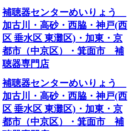
補聴器センターめいりょう
加古川・高砂・西脇・神戸(西
区 垂水区 東灘区)・加東・京
都市（中京区）・箕面市 補
聴器専門店
補聴器センターめいりょう
加古川・高砂・西脇・神戸(西
区 垂水区 東灘区)・加東・京
都市（中京区）・箕面市 補