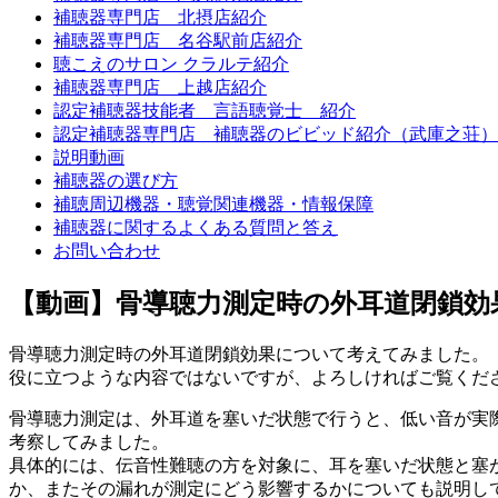
補聴器専門店 北摂店紹介
補聴器専門店 名谷駅前店紹介
聴こえのサロン クラルテ紹介
補聴器専門店 上越店紹介
認定補聴器技能者 言語聴覚士 紹介
認定補聴器専門店 補聴器のビビッド紹介（武庫之荘）
説明動画
補聴器の選び方
補聴周辺機器・聴覚関連機器・情報保障
補聴器に関するよくある質問と答え
お問い合わせ
【動画】骨導聴力測定時の外耳道閉鎖効
骨導聴力測定時の外耳道閉鎖効果について考えてみました。
役に立つような内容ではないですが、よろしければご覧くだ
骨導聴力測定は、外耳道を塞いだ状態で行うと、低い音が実
考察してみました。
具体的には、伝音性難聴の方を対象に、耳を塞いだ状態と塞
か、またその漏れが測定にどう影響するかについても説明し