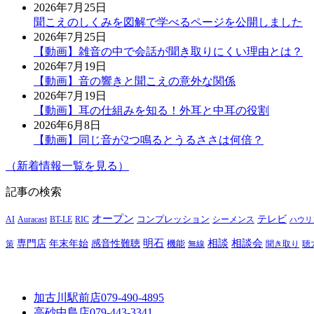
2026年7月25日
聞こえのしくみを図解で学べるページを公開しました
2026年7月25日
【動画】雑音の中で会話が聞き取りにくい理由とは？
2026年7月19日
【動画】音の響きと聞こえの意外な関係
2026年7月19日
【動画】耳の仕組みを知る！外耳と中耳の役割
2026年6月8日
【動画】同じ音が2つ鳴るとうるささは何倍？
（新着情報一覧を見る）
記事の検索
オープン
テレビ
Auracast
BT-LE
RIC
コンプレッション
シーメンス
AI
ハウリ
明石
感音性難聴
相談
相談会
専門店
年末年始
策
機能
無線
聞き取り
聴
加古川駅前店
079-490-4895
高砂中島店
079-443-3341