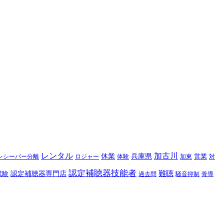
レンタル
加古川
休業
兵庫県
レシーバー分離
営業
対
ロジャー
体験
加東
認定補聴器技能者
難聴
認定補聴器専門店
試験
過去問
騒音抑制
骨導