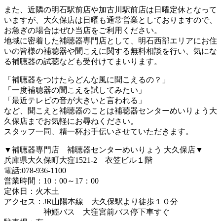
また、近隣の明石駅前店や加古川駅前店は日曜定休となって
いますが、大久保店は日曜も通常営業としておりますので、
お急ぎの場合はぜひ当店をご利用ください。
地域に密着した補聴器専門店として、明石西部エリアにお住
いの皆様の補聴器や聞こえに関する無料相談を行い、気にな
る補聴器の試聴なども受付けてまいります。
「補聴器をつけたらどんな風に聞こえるの？」
「一度補聴器の聞こえを試してみたい」
「最近テレビの音が大きいと言われる」
など、聞こえと補聴器のことは補聴器センターめいりょう大
久保店までお気軽にお尋ねください。
スタッフ一同、精一杯お手伝いさせていただきます。
▼補聴器専門店 補聴器センターめいりょう 大久保店▼
兵庫県大久保町大窪1521-2 衣笠ビル１階
電話:078-936-1100
営業時間：10：00～17：00
定休日：火木土
アクセス：JR山陽本線 大久保駅より徒歩１０分
神姫バス 大窪宮前バス停下車すぐ