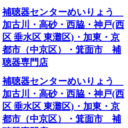
補聴器センターめいりょう
加古川・高砂・西脇・神戸(西
区 垂水区 東灘区)・加東・京
都市（中京区）・箕面市 補
聴器専門店
補聴器センターめいりょう
加古川・高砂・西脇・神戸(西
区 垂水区 東灘区)・加東・京
都市（中京区）・箕面市 補