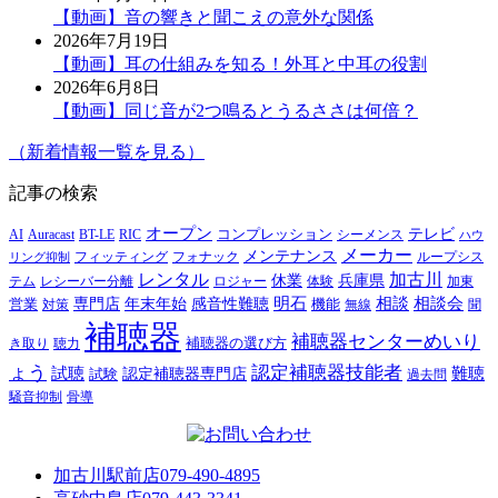
【動画】音の響きと聞こえの意外な関係
2026年7月19日
【動画】耳の仕組みを知る！外耳と中耳の役割
2026年6月8日
【動画】同じ音が2つ鳴るとうるささは何倍？
（新着情報一覧を見る）
記事の検索
オープン
テレビ
Auracast
BT-LE
RIC
コンプレッション
シーメンス
AI
ハウ
メーカー
メンテナンス
フォナック
フィッティング
ループシス
リング抑制
レンタル
加古川
休業
兵庫県
レシーバー分離
テム
ロジャー
体験
加東
明石
感音性難聴
相談
相談会
専門店
年末年始
営業
対策
機能
無線
聞
補聴器
補聴器センターめいり
補聴器の選び方
き取り
聴力
ょう
認定補聴器技能者
試聴
難聴
認定補聴器専門店
試験
過去問
騒音抑制
骨導
加古川駅前店
079-490-4895