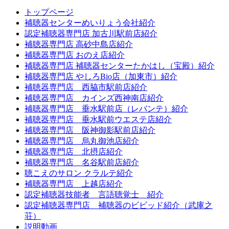
トップページ
補聴器センターめいりょう会社紹介
認定補聴器専門店 加古川駅前店紹介
補聴器専門店 高砂中島店紹介
補聴器専門店 おのえ店紹介
補聴器専門店 補聴器センターたかはし（宝殿）紹介
補聴器専門店 やしろBio店（加東市）紹介
補聴器専門店 西脇市駅前店紹介
補聴器専門店 カインズ西神南店紹介
補聴器専門店 垂水駅前店（レバンテ）紹介
補聴器専門店 垂水駅前ウエステ店紹介
補聴器専門店 阪神御影駅前店紹介
補聴器専門店 烏丸御池店紹介
補聴器専門店 北摂店紹介
補聴器専門店 名谷駅前店紹介
聴こえのサロン クラルテ紹介
補聴器専門店 上越店紹介
認定補聴器技能者 言語聴覚士 紹介
認定補聴器専門店 補聴器のビビッド紹介（武庫之
荘）
説明動画