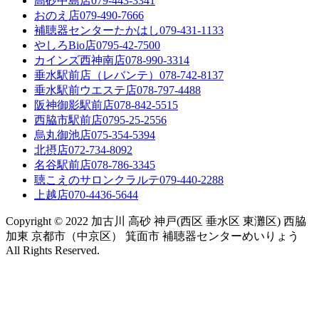
高砂中島店
079-443-3341
おのえ店
079-490-7666
補聴器センターたかはし
079-431-1133
やしろBio店
0795-42-7500
カインズ西神南店
078-990-3314
垂水駅前店（レバンテ）
078-742-8137
垂水駅前ウエステ店
078-797-4488
阪神御影駅前店
078-842-5515
西脇市駅前店
0795-25-2556
烏丸御池店
075-354-5394
北摂店
072-734-8092
名谷駅前店
078-786-3345
聴こえのサロンクラルテ
079-440-2288
上越店
070-4436-5644
Copyright © 2022 加古川 高砂 神戸(西区 垂水区 東灘区) 西脇
加東 京都市（中京区） 箕面市 補聴器センターめいりょう
All Rights Reserved.