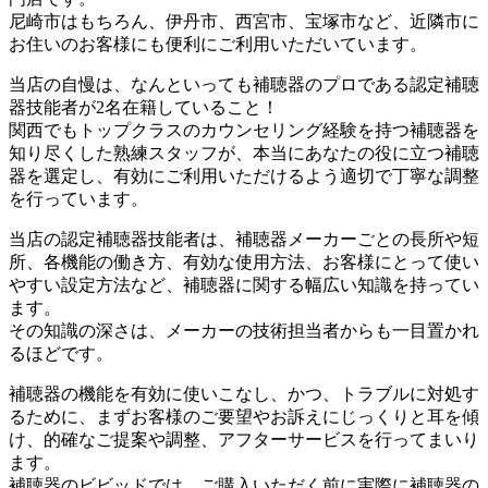
尼崎市はもちろん、伊丹市、西宮市、宝塚市など、近隣市に
お住いのお客様にも便利にご利用いただいています。
当店の自慢は、なんといっても補聴器のプロである認定補聴
器技能者が2名在籍していること！
関西でもトップクラスのカウンセリング経験を持つ補聴器を
知り尽くした熟練スタッフが、本当にあなたの役に立つ補聴
器を選定し、有効にご利用いただけるよう適切で丁寧な調整
を行っています。
当店の認定補聴器技能者は、補聴器メーカーごとの長所や短
所、各機能の働き方、有効な使用方法、お客様にとって使い
やすい設定方法など、補聴器に関する幅広い知識を持ってい
ます。
その知識の深さは、メーカーの技術担当者からも一目置かれ
るほどです。
補聴器の機能を有効に使いこなし、かつ、トラブルに対処す
るために、まずお客様のご要望やお訴えにじっくりと耳を傾
け、的確なご提案や調整、アフターサービスを行ってまいり
ます。
補聴器のビビッドでは、ご購入いただく前に実際に補聴器の