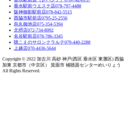
垂水駅前ウエステ店
078-797-4488
阪神御影駅前店
078-842-5515
西脇市駅前店
0795-25-2556
烏丸御池店
075-354-5394
北摂店
072-734-8092
名谷駅前店
078-786-3345
聴こえのサロンクラルテ
079-440-2288
上越店
070-4436-5644
Copyright © 2022 加古川 高砂 神戸(西区 垂水区 東灘区) 西脇
加東 京都市（中京区） 箕面市 補聴器センターめいりょう
All Rights Reserved.