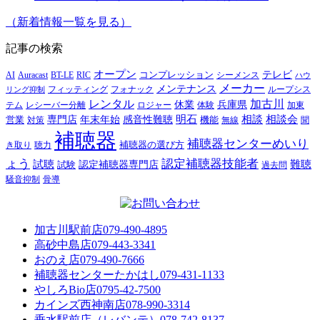
（新着情報一覧を見る）
記事の検索
オープン
テレビ
Auracast
BT-LE
RIC
コンプレッション
シーメンス
AI
ハウ
メーカー
メンテナンス
フォナック
フィッティング
ループシス
リング抑制
レンタル
加古川
休業
兵庫県
レシーバー分離
テム
ロジャー
体験
加東
明石
感音性難聴
相談
相談会
専門店
年末年始
営業
対策
機能
無線
聞
補聴器
補聴器センターめいり
補聴器の選び方
き取り
聴力
ょう
認定補聴器技能者
試聴
難聴
認定補聴器専門店
試験
過去問
騒音抑制
骨導
加古川駅前店
079-490-4895
高砂中島店
079-443-3341
おのえ店
079-490-7666
補聴器センターたかはし
079-431-1133
やしろBio店
0795-42-7500
カインズ西神南店
078-990-3314
垂水駅前店（レバンテ）
078-742-8137