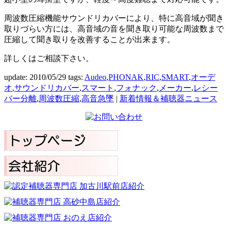
周波数圧縮機能サウンドリカバーにより、特に高音域が聞き
取りづらい方には、高音域の音を聞き取り可能な周波数まで
圧縮して聞き取りを改善することが出来ます。
詳しくはご相談下さい。
update: 2010/05/29
tags:
Audeo
,
PHONAK
,
RIC
,
SMART
,
オーデ
オ
,
サウンドリカバー
,
スマート
,
フォナック
,
メーカー
,
レシー
バー分離
,
周波数圧縮
,
高音急墜
|
新着情報＆補聴器ニュース