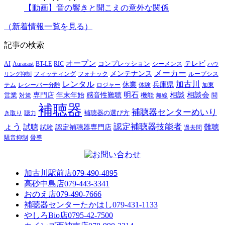
【動画】音の響きと聞こえの意外な関係
（新着情報一覧を見る）
記事の検索
オープン
テレビ
Auracast
BT-LE
RIC
コンプレッション
シーメンス
AI
ハウ
メーカー
メンテナンス
フォナック
フィッティング
ループシス
リング抑制
レンタル
加古川
休業
兵庫県
レシーバー分離
テム
ロジャー
体験
加東
明石
感音性難聴
相談
相談会
専門店
年末年始
営業
対策
機能
無線
聞
補聴器
補聴器センターめいり
補聴器の選び方
き取り
聴力
ょう
認定補聴器技能者
試聴
難聴
認定補聴器専門店
試験
過去問
騒音抑制
骨導
加古川駅前店
079-490-4895
高砂中島店
079-443-3341
おのえ店
079-490-7666
補聴器センターたかはし
079-431-1133
やしろBio店
0795-42-7500