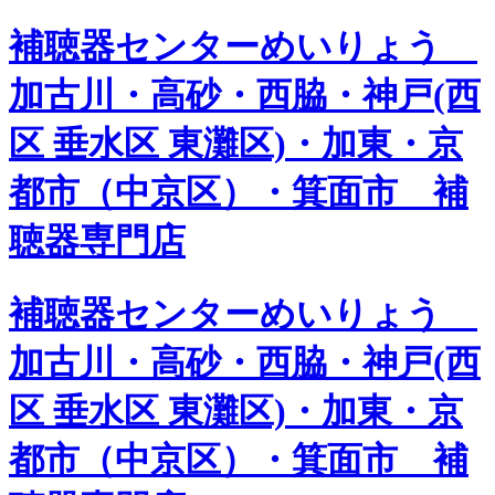
補聴器センターめいりょう
加古川・高砂・西脇・神戸(西
区 垂水区 東灘区)・加東・京
都市（中京区）・箕面市 補
聴器専門店
補聴器センターめいりょう
加古川・高砂・西脇・神戸(西
区 垂水区 東灘区)・加東・京
都市（中京区）・箕面市 補