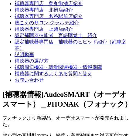
補聴器専門店 烏丸御池店紹介
補聴器専門店 北摂店紹介
補聴器専門店 名谷駅前店紹介
聴こえのサロン クラルテ紹介
補聴器専門店 上越店紹介
認定補聴器技能者 言語聴覚士 紹介
認定補聴器専門店 補聴器のビビッド紹介（武庫之
荘）
説明動画
補聴器の選び方
補聴周辺機器・聴覚関連機器・情報保障
補聴器に関するよくある質問と答え
お問い合わせ
[補聴器情報]AudeoSMART（オーデオ
スマート）＿PHONAK（フォナック）
フォナックより新製品、オーデオスマートが発売されまし
た。
超小型の耳掛型ですが、軽度～高度難聴まで対応可能です。