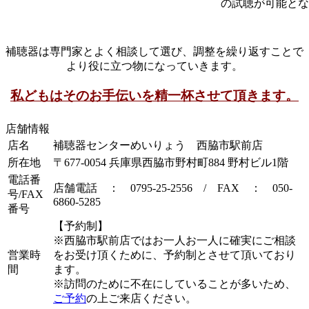
の試聴が可能とな
補聴器は専門家とよく相談して選び、調整を繰り返すことで
より役に立つ物になっていきます。
私どもはそのお手伝いを精一杯させて頂きます。
店舗情報
店名
補聴器センターめいりょう 西脇市駅前店
所在地
〒677-0054 兵庫県西脇市野村町884 野村ビル1階
電話番
店舗電話 ：
0795-25-2556
/ FAX ： 050-
号/FAX
6860-5285
番号
【予約制】
※西脇市駅前店ではお一人お一人に確実にご相談
営業時
をお受け頂くために、予約制とさせて頂いており
間
ます。
※訪問のために不在にしていることが多いため、
ご予約
の上ご来店ください。