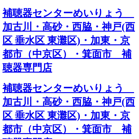
補聴器センターめいりょう
加古川・高砂・西脇・神戸(西
区 垂水区 東灘区)・加東・京
都市（中京区）・箕面市 補
聴器専門店
補聴器センターめいりょう
加古川・高砂・西脇・神戸(西
区 垂水区 東灘区)・加東・京
都市（中京区）・箕面市 補