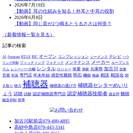
2026年7月19日
【動画】耳の仕組みを知る！外耳と中耳の役割
2026年6月8日
【動画】同じ音が2つ鳴るとうるささは何倍？
（新着情報一覧を見る）
記事の検索
オープン
テレビ
Auracast
BT-LE
RIC
コンプレッション
シーメンス
AI
ハウ
メーカー
メンテナンス
フォナック
フィッティング
ループシス
リング抑制
レンタル
加古川
休業
兵庫県
レシーバー分離
テム
ロジャー
体験
加東
明石
感音性難聴
相談
相談会
専門店
年末年始
営業
対策
機能
無線
聞
補聴器
補聴器センターめいり
補聴器の選び方
き取り
聴力
ょう
認定補聴器技能者
試聴
難聴
認定補聴器専門店
試験
過去問
騒音抑制
骨導
加古川駅前店
079-490-4895
高砂中島店
079-443-3341