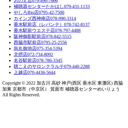
おのえ店
079-490-7666
補聴器センターたかはし
079-431-1133
やしろBio店
0795-42-7500
カインズ西神南店
078-990-3314
垂水駅前店（レバンテ）
078-742-8137
垂水駅前ウエステ店
078-797-4488
阪神御影駅前店
078-842-5515
西脇市駅前店
0795-25-2556
烏丸御池店
075-354-5394
北摂店
072-734-8092
名谷駅前店
078-786-3345
聴こえのサロンクラルテ
079-440-2288
上越店
070-4436-5644
Copyright © 2022 加古川 高砂 神戸(西区 垂水区 東灘区) 西脇
加東 京都市（中京区） 箕面市 補聴器センターめいりょう
All Rights Reserved.