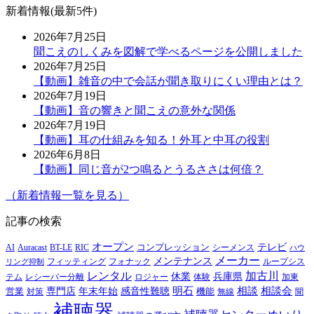
新着情報(最新5件)
2026年7月25日
聞こえのしくみを図解で学べるページを公開しました
2026年7月25日
【動画】雑音の中で会話が聞き取りにくい理由とは？
2026年7月19日
【動画】音の響きと聞こえの意外な関係
2026年7月19日
【動画】耳の仕組みを知る！外耳と中耳の役割
2026年6月8日
【動画】同じ音が2つ鳴るとうるささは何倍？
（新着情報一覧を見る）
記事の検索
オープン
テレビ
Auracast
BT-LE
RIC
コンプレッション
シーメンス
AI
ハウ
メーカー
メンテナンス
フォナック
フィッティング
ループシス
リング抑制
レンタル
加古川
休業
兵庫県
レシーバー分離
テム
ロジャー
体験
加東
明石
感音性難聴
相談
相談会
専門店
年末年始
営業
対策
機能
無線
聞
補聴器