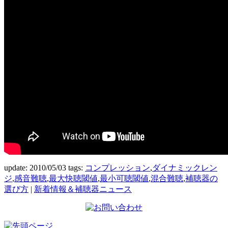
update: 2010/05/03
tags:
コンプレッション
,
ダイナミックレン
ジ
,
感音難聴
,
最大快聴閾値
,
最小可聴閾値
,
混合難聴
,
補聴器の
選び方
|
新着情報＆補聴器ニュース