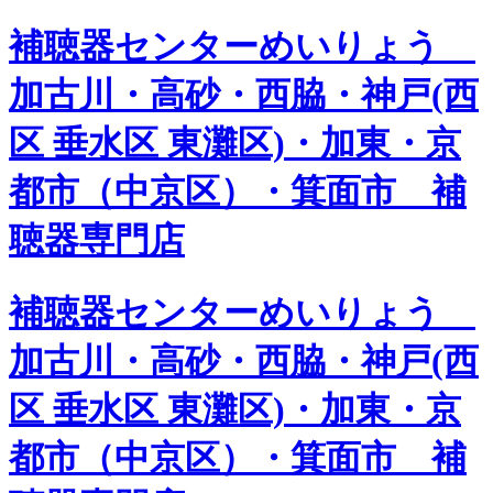
補聴器センターめいりょう
加古川・高砂・西脇・神戸(西
区 垂水区 東灘区)・加東・京
都市（中京区）・箕面市 補
聴器専門店
補聴器センターめいりょう
加古川・高砂・西脇・神戸(西
区 垂水区 東灘区)・加東・京
都市（中京区）・箕面市 補