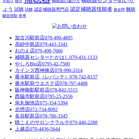
補聴器センターめいり
補聴器の選び方
き取り
聴力
ょう
認定補聴器技能者
試聴
難聴
認定補聴器専門店
試験
過去問
騒音抑制
骨導
加古川駅前店
079-490-4895
高砂中島店
079-443-3341
おのえ店
079-490-7666
補聴器センターたかはし
079-431-1133
やしろBio店
0795-42-7500
カインズ西神南店
078-990-3314
垂水駅前店（レバンテ）
078-742-8137
垂水駅前ウエステ店
078-797-4488
阪神御影駅前店
078-842-5515
西脇市駅前店
0795-25-2556
烏丸御池店
075-354-5394
北摂店
072-734-8092
名谷駅前店
078-786-3345
聴こえのサロンクラルテ
079-440-2288
上越店
070-4436-5644