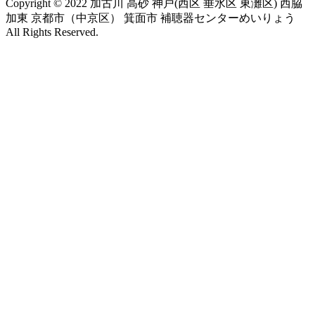
Copyright © 2022 加古川 高砂 神戸(西区 垂水区 東灘区) 西脇
加東 京都市（中京区） 箕面市 補聴器センターめいりょう
All Rights Reserved.