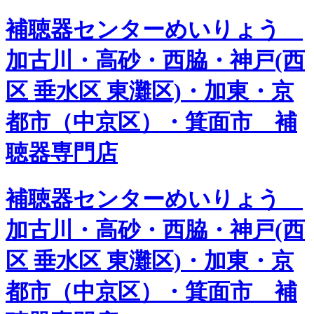
補聴器センターめいりょう
加古川・高砂・西脇・神戸(西
区 垂水区 東灘区)・加東・京
都市（中京区）・箕面市 補
聴器専門店
補聴器センターめいりょう
加古川・高砂・西脇・神戸(西
区 垂水区 東灘区)・加東・京
都市（中京区）・箕面市 補