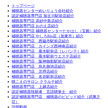
トップページ
補聴器センターめいりょう会社紹介
認定補聴器専門店 加古川駅前店紹介
補聴器専門店 高砂中島店紹介
補聴器専門店 おのえ店紹介
補聴器専門店 補聴器センターたかはし（宝殿）紹介
補聴器専門店 やしろBio店（加東市）紹介
補聴器専門店 西脇市駅前店紹介
補聴器専門店 カインズ西神南店紹介
補聴器専門店 垂水駅前店（レバンテ）紹介
補聴器専門店 垂水駅前ウエステ店紹介
補聴器専門店 阪神御影駅前店紹介
補聴器専門店 烏丸御池店紹介
補聴器専門店 北摂店紹介
補聴器専門店 名谷駅前店紹介
聴こえのサロン クラルテ紹介
補聴器専門店 上越店紹介
認定補聴器技能者 言語聴覚士 紹介
認定補聴器専門店 補聴器のビビッド紹介（武庫之
荘）
説明動画