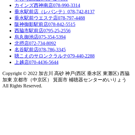
カインズ西神南店
078-990-3314
垂水駅前店（レバンテ）
078-742-8137
垂水駅前ウエステ店
078-797-4488
阪神御影駅前店
078-842-5515
西脇市駅前店
0795-25-2556
烏丸御池店
075-354-5394
北摂店
072-734-8092
名谷駅前店
078-786-3345
聴こえのサロンクラルテ
079-440-2288
上越店
070-4436-5644
Copyright © 2022 加古川 高砂 神戸(西区 垂水区 東灘区) 西脇
加東 京都市（中京区） 箕面市 補聴器センターめいりょう
All Rights Reserved.