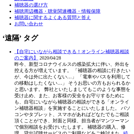
補聴器の選び方
補聴周辺機器・聴覚関連機器・情報保障
補聴器に関するよくある質問と答え
お問い合わせ
‘遠隔’ タグ
【自宅にいながら相談できる！オンライン補聴器相談
のご案内】
2020/04/28
昨今、新型コロナウイルスの感染拡大に伴い、外出を
控える方が増えています。 「補聴器の相談に行きたい
が、今は外に出たくない…」 「電車やバスを利用して
の移動はしたくない…」 そうお思いの方もおられるか
と思います。 弊社といたしましてもこのような事態を
受け止め、また、お客様の安全をお守りするために
も、自宅にいながら補聴器の相談ができる「オンライ
ン補聴器相談」を実施することにいたしました。 パソ
コンやタブレット、スマホがあればどなたでもご相談
頂くことができ、対面と同様、担当者がマンツーマン
で個別相談をお受けいたします。 補聴器の購入、修
理、貸出試聴サービスのご利用などをご検討また
...続