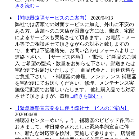
きを読む→
【補聴器遠隔サービスのご案内】
2020/04/13
弊社では店頭での対面サービスに加え、外出に不安の
ある方、店舗へのご来店が困難な方には、郵送、宅配
によるサービスも実施させて頂きます。 お電話・メー
ル等でご相談させて頂きながらの対応と致しますの
で、まずは下記連絡先、お問い合わせフォームよりご
連絡下さい。 【サービス内容】 ・電池、消耗品のご購
入 ご希望の型式・数量をお知らせ下さい。郵送または
宅配便でお届けいたします。 商品代金と、別途送料を
ご負担下さい。 ・補聴器の修理、メンテナンス 補聴器
を宅配便にてお送りください。修理、メンテナンス実
施後宅配便でお返しいたします。 他社購入品でも対応
させて頂きますが、器種
...続きを読む→
【緊急事態宣言発令に伴う弊社サービスのご案内】
2020/04/08
補聴器センターめいりょう、補聴器のビビッド各店に
おきまして、昨日発令されました緊急事態宣言に伴
い、新たな対応策を検討、実施して参ります。 店舗運