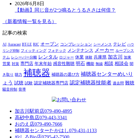
2026年6月8日
【動画】同じ音が2つ鳴るとうるささは何倍？
（新着情報一覧を見る）
記事の検索
オープン
テレビ
Auracast
BT-LE
RIC
コンプレッション
シーメンス
AI
ハウ
メーカー
メンテナンス
フォナック
フィッティング
ループシス
リング抑制
レンタル
加古川
休業
兵庫県
レシーバー分離
テム
ロジャー
体験
加東
明石
感音性難聴
相談
相談会
専門店
年末年始
営業
対策
機能
無線
聞
補聴器
補聴器センターめいり
補聴器の選び方
き取り
聴力
ょう
認定補聴器技能者
試聴
難聴
認定補聴器専門店
試験
過去問
騒音抑制
骨導
加古川駅前店
079-490-4895
高砂中島店
079-443-3341
おのえ店
079-490-7666
補聴器センターたかはし
079-431-1133
やしろBio店
0795-42-7500