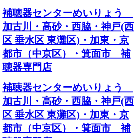
補聴器センターめいりょう
加古川・高砂・西脇・神戸(西
区 垂水区 東灘区)・加東・京
都市（中京区）・箕面市 補
聴器専門店
補聴器センターめいりょう
加古川・高砂・西脇・神戸(西
区 垂水区 東灘区)・加東・京
都市（中京区）・箕面市 補