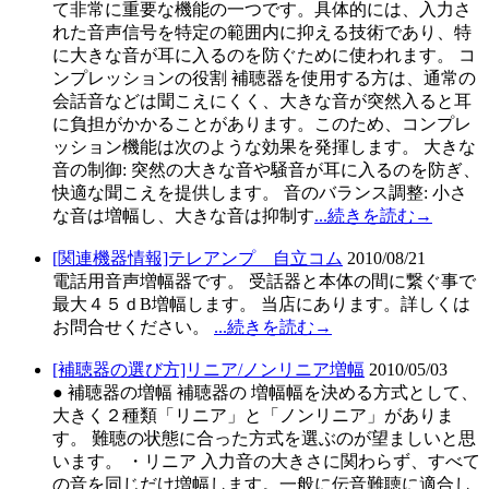
て非常に重要な機能の一つです。具体的には、入力さ
れた音声信号を特定の範囲内に抑える技術であり、特
に大きな音が耳に入るのを防ぐために使われます。 コ
ンプレッションの役割 補聴器を使用する方は、通常の
会話音などは聞こえにくく、大きな音が突然入ると耳
に負担がかかることがあります。このため、コンプレ
ッション機能は次のような効果を発揮します。 大きな
音の制御: 突然の大きな音や騒音が耳に入るのを防ぎ、
快適な聞こえを提供します。 音のバランス調整: 小さ
な音は増幅し、大きな音は抑制す
...続きを読む→
[関連機器情報]テレアンプ＿自立コム
2010/08/21
電話用音声増幅器です。 受話器と本体の間に繋ぐ事で
最大４５ｄB増幅します。 当店にあります。詳しくは
お問合せください。
...続きを読む→
[補聴器の選び方]リニア/ノンリニア増幅
2010/05/03
● 補聴器の増幅 補聴器の 増幅幅を決める方式として、
大きく２種類「リニア」と「ノンリニア」がありま
す。 難聴の状態に合った方式を選ぶのが望ましいと思
います。 ・リニア 入力音の大きさに関わらず、すべて
の音を同じだけ増幅します。一般に伝音難聴に適合し