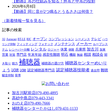
【動画】耳の仕組みを知る！外耳と中耳の役割
2026年6月8日
【動画】同じ音が2つ鳴るとうるささは何倍？
（新着情報一覧を見る）
記事の検索
オープン
テレビ
Auracast
BT-LE
RIC
コンプレッション
シーメンス
AI
ハウ
メーカー
メンテナンス
フォナック
フィッティング
ループシス
リング抑制
レンタル
加古川
休業
兵庫県
レシーバー分離
テム
ロジャー
体験
加東
明石
感音性難聴
相談
相談会
専門店
年末年始
営業
対策
機能
無線
聞
補聴器
補聴器センターめいり
補聴器の選び方
き取り
聴力
ょう
認定補聴器技能者
試聴
難聴
認定補聴器専門店
試験
過去問
騒音抑制
骨導
加古川駅前店
079-490-4895
高砂中島店
079-443-3341
おのえ店
079-490-7666
補聴器センターたかはし
079-431-1133