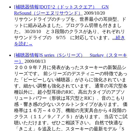
[補聴器情報]DOT^2（ドットスクエア）＿GN
ReSound（ジーエヌリサウンド）
2009/10/20
リサウンドライブのチップを、世界最小の耳掛型、ド
ットに組み込みました。プログラム切替も付きまし
た。 30/20/10 と３段階のクラスがあり、それぞれリ
サウンドライブの 9/7/5 に対応しています。
...続き
を読む→
[補聴器情報]S series（Sシリーズ）＿Starkey（スターキ
ー）
2009/08/13
２００９年７月に発表があったスターキーの新製品シ
リーズです。 前シリーズのデスティニーの特徴であっ
た「ピーピーしない補聴器」がさらに強化されていま
す。細かい調整も強化されています。 通常の耳穴型各
種以外に、超小型耳掛のRIC、高出力タイプのアブソ
リュートパワー（形状は耳穴型とRIC）、音のこもり
感・響き感の少ないスケルトンタイプがあります。 価
格帯は１６万～４０万、機能の充実具合から４段階の
クラス（１１／９／７／５）があります。 当店でご試
聴いただけます。ぜひご相談下さい。 自然で快適な
「きこえ」を追及した、スターキーの最新モデル「S