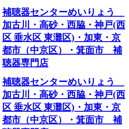
補聴器センターめいりょう
加古川・高砂・西脇・神戸(西
区 垂水区 東灘区)・加東・京
都市（中京区）・箕面市 補
聴器専門店
補聴器センターめいりょう
加古川・高砂・西脇・神戸(西
区 垂水区 東灘区)・加東・京
都市（中京区）・箕面市 補