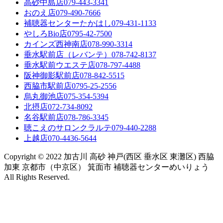
高砂中島店
079-443-3341
おのえ店
079-490-7666
補聴器センターたかはし
079-431-1133
やしろBio店
0795-42-7500
カインズ西神南店
078-990-3314
垂水駅前店（レバンテ）
078-742-8137
垂水駅前ウエステ店
078-797-4488
阪神御影駅前店
078-842-5515
西脇市駅前店
0795-25-2556
烏丸御池店
075-354-5394
北摂店
072-734-8092
名谷駅前店
078-786-3345
聴こえのサロンクラルテ
079-440-2288
上越店
070-4436-5644
Copyright © 2022 加古川 高砂 神戸(西区 垂水区 東灘区) 西脇
加東 京都市（中京区） 箕面市 補聴器センターめいりょう
All Rights Reserved.