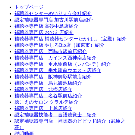
トップページ
補聴器センターめいりょう会社紹介
認定補聴器専門店 加古川駅前店紹介
補聴器専門店 高砂中島店紹介
補聴器専門店 おのえ店紹介
補聴器専門店 補聴器センターたかはし（宝殿）紹介
補聴器専門店 やしろBio店（加東市）紹介
補聴器専門店 西脇市駅前店紹介
補聴器専門店 カインズ西神南店紹介
補聴器専門店 垂水駅前店（レバンテ）紹介
補聴器専門店 垂水駅前ウエステ店紹介
補聴器専門店 阪神御影駅前店紹介
補聴器専門店 烏丸御池店紹介
補聴器専門店 北摂店紹介
補聴器専門店 名谷駅前店紹介
聴こえのサロン クラルテ紹介
補聴器専門店 上越店紹介
認定補聴器技能者 言語聴覚士 紹介
認定補聴器専門店 補聴器のビビッド紹介（武庫之
荘）
説明動画