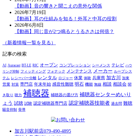
【動画】音の響きと聞こえの意外な関係
2026年7月19日
【動画】耳の仕組みを知る！外耳と中耳の役割
2026年6月8日
【動画】同じ音が2つ鳴るとうるささは何倍？
（新着情報一覧を見る）
記事の検索
オープン
テレビ
Auracast
BT-LE
RIC
コンプレッション
シーメンス
AI
ハウ
メーカー
メンテナンス
フォナック
フィッティング
ループシス
リング抑制
レンタル
加古川
休業
兵庫県
レシーバー分離
テム
ロジャー
体験
加東
明石
感音性難聴
相談
相談会
専門店
年末年始
営業
対策
機能
無線
聞
補聴器
補聴器センターめいり
補聴器の選び方
き取り
聴力
ょう
認定補聴器技能者
試聴
難聴
認定補聴器専門店
試験
過去問
騒音抑制
骨導
加古川駅前店
079-490-4895