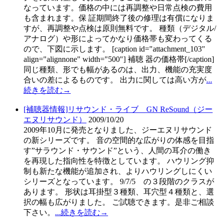
なっています。価格の中には再調整や日常点検の費用
も含まれます。保 証期間終了後の修理は有償になりま
すが、再調整や点検は原則無料です。 種類（デジタル/
アナログ）や形によってかなり価格帯も変わってくる
ので、下図に示します。 [caption id="attachment_103"
align="alignnone" width="500"] 補聴 器の価格帯[/caption]
同じ種類、形でも幅があるのは、出力、機能の充実度
合いの差によるものです。 出力に関しては高い方が
...
続きを読む→
[補聴器情報]リサウンド・ライブ＿GN ReSound（ジー
エヌリサウンド）
2009/10/20
2009年10月に発売となりました、ジーエヌリサウンド
の新シリーズです。 音の空間的な広がりの体感を目指
す”サラウンド・サウンド”という、人間の耳介の働き
を再現した指向性を特徴としています。 ハウリング抑
制も新たな機能が追加され、よりハウリングしにくい
シリーズとなっています。 9/7/5 の３段階のクラスが
あります。 形状は耳掛型３種類、耳穴型４種類と、選
択の幅も広がりました。 ご試聴できます。是非ご相談
下さい。
...続きを読む→