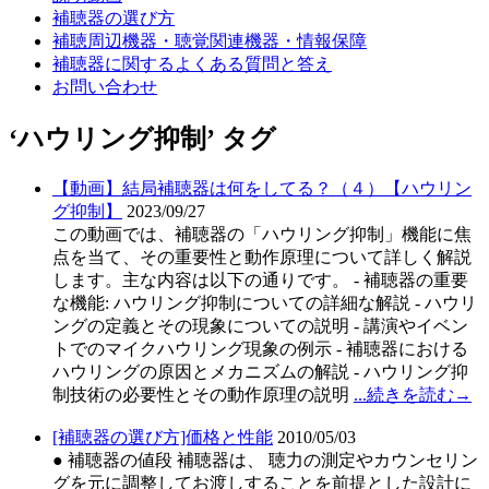
補聴器の選び方
補聴周辺機器・聴覚関連機器・情報保障
補聴器に関するよくある質問と答え
お問い合わせ
‘ハウリング抑制’ タグ
【動画】結局補聴器は何をしてる？（４）【ハウリン
グ抑制】
2023/09/27
この動画では、補聴器の「ハウリング抑制」機能に焦
点を当て、その重要性と動作原理について詳しく解説
します。主な内容は以下の通りです。 - 補聴器の重要
な機能: ハウリング抑制についての詳細な解説 - ハウリ
ングの定義とその現象についての説明 - 講演やイベン
トでのマイクハウリング現象の例示 - 補聴器における
ハウリングの原因とメカニズムの解説 - ハウリング抑
制技術の必要性とその動作原理の説明
...続きを読む→
[補聴器の選び方]価格と性能
2010/05/03
● 補聴器の値段 補聴器は、 聴力の測定やカウンセリン
グを元に調整してお渡しすることを前提とした設計に