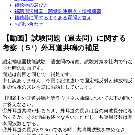
補聴器の選び方
補聴周辺機器・聴覚関連機器・情報保障
補聴器に関するよくある質問と答え
お問い合わせ
【動画】試験問題（過去問）に関する
考察（５’）外耳道共鳴の補足
認定補聴器技能試験、過去問の考察、試験対策を社内で行な
った時の動画です。
問題は前回と同じで、補足です。
申し訳ありません、今回も記憶違いで固定端反射と解放端反
射の位相のズレを逆にお話ししています。
【問題】外耳道共鳴と等ラウドネス曲線について以下の問い
に答えなさい。
①外耳道共鳴が起るとき、外耳道の長さは音の何波長分に相
当するか。その理由も述べなさい。ただし、共鳴周波数は基
本周波数とする。
②外耳道の長さが2.5cmである時、共鳴周波数を求めなさ