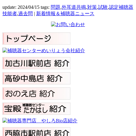
update: 2024/04/15
tags:
問題
,
外耳道共鳴
,
対策
,
試験
,
認定補聴器
技能者
,
過去問
|
新着情報＆補聴器ニュース