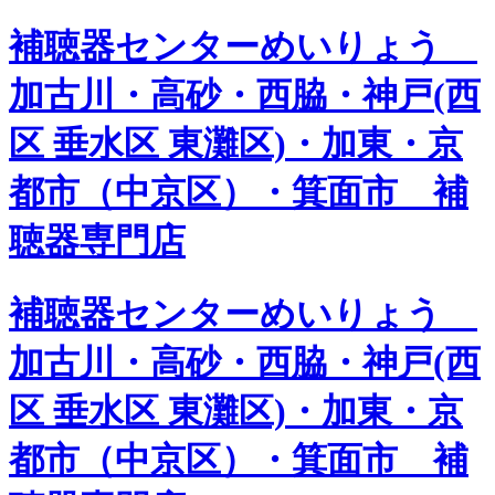
補聴器センターめいりょう
加古川・高砂・西脇・神戸(西
区 垂水区 東灘区)・加東・京
都市（中京区）・箕面市 補
聴器専門店
補聴器センターめいりょう
加古川・高砂・西脇・神戸(西
区 垂水区 東灘区)・加東・京
都市（中京区）・箕面市 補