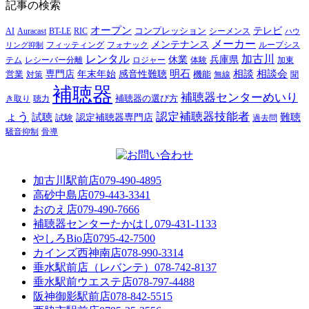
記事の検索
オープン
テレビ
Auracast
BT-LE
RIC
コンプレッション
シーメンス
AI
ハウ
メーカー
メンテナンス
フォナック
フィッティング
ループシス
リング抑制
レンタル
加古川
休業
兵庫県
レシーバー分離
テム
ロジャー
体験
加東
明石
感音性難聴
相談
相談会
専門店
年末年始
営業
対策
機能
無線
聞
補聴器
補聴器センターめいり
補聴器の選び方
き取り
聴力
ょう
認定補聴器技能者
試聴
難聴
認定補聴器専門店
試験
過去問
騒音抑制
骨導
加古川駅前店
079-490-4895
高砂中島店
079-443-3341
おのえ店
079-490-7666
補聴器センターたかはし
079-431-1133
やしろBio店
0795-42-7500
カインズ西神南店
078-990-3314
垂水駅前店（レバンテ）
078-742-8137
垂水駅前ウエステ店
078-797-4488
阪神御影駅前店
078-842-5515