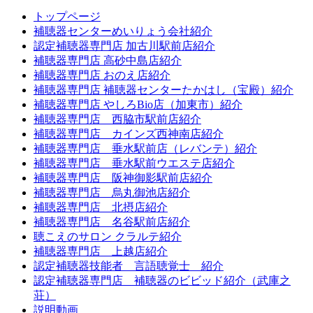
トップページ
補聴器センターめいりょう会社紹介
認定補聴器専門店 加古川駅前店紹介
補聴器専門店 高砂中島店紹介
補聴器専門店 おのえ店紹介
補聴器専門店 補聴器センターたかはし（宝殿）紹介
補聴器専門店 やしろBio店（加東市）紹介
補聴器専門店 西脇市駅前店紹介
補聴器専門店 カインズ西神南店紹介
補聴器専門店 垂水駅前店（レバンテ）紹介
補聴器専門店 垂水駅前ウエステ店紹介
補聴器専門店 阪神御影駅前店紹介
補聴器専門店 烏丸御池店紹介
補聴器専門店 北摂店紹介
補聴器専門店 名谷駅前店紹介
聴こえのサロン クラルテ紹介
補聴器専門店 上越店紹介
認定補聴器技能者 言語聴覚士 紹介
認定補聴器専門店 補聴器のビビッド紹介（武庫之
荘）
説明動画