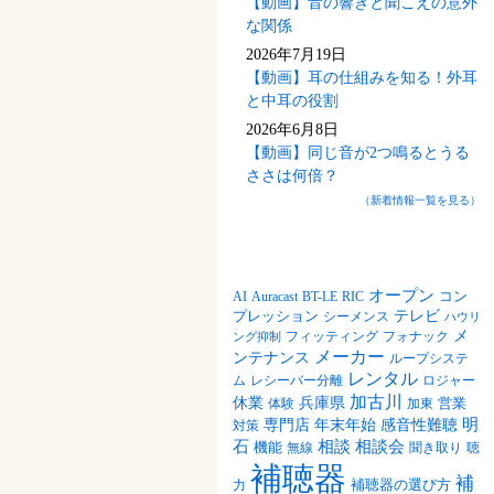
【動画】音の響きと聞こえの意外
な関係
2026年7月19日
【動画】耳の仕組みを知る！外耳
と中耳の役割
2026年6月8日
【動画】同じ音が2つ鳴るとうる
ささは何倍？
（新着情報一覧を見る）
記事の検索
オープン
Auracast
BT-LE
RIC
コン
AI
テレビ
プレッション
シーメンス
ハウリ
メ
フォナック
フィッティング
ング抑制
メーカー
ンテナンス
ループシステ
レンタル
レシーバー分離
ム
ロジャー
加古川
休業
兵庫県
営業
体験
加東
明
感音性難聴
専門店
年末年始
対策
石
相談
相談会
機能
無線
聞き取り
聴
補聴器
補
補聴器の選び方
力