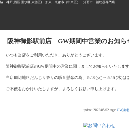
・神戸(西区 垂水区 東灘区)・加東・京都市（中京区）・箕面市 補聴器専門店
阪神御影駅前店 GW期間中営業のお知ら
いつも当店をご利用いただき、ありがとうございます。
阪神御影駅前店のGW期間中の営業に関しましてお知らせいたしま
当店周辺地区だんじり祭りの騒音懸念の為、５/３(火)～５/５(木)
ご不便をおかけいたしますが、よろしくお願い申し上げます。
update: 2022/05/02
tags:
GW
,
御