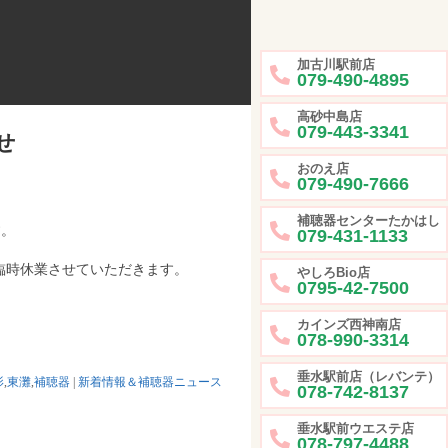
加古川駅前店
079-490-4895
高砂中島店
079-443-3341
せ
おのえ店
079-490-7666
補聴器センターたかはし
す。
079-431-1133
は臨時休業させていただきます。
やしろBio店
0795-42-7500
カインズ西神南店
078-990-3314
垂水駅前店（レバンテ）
影
,
東灘
,
補聴器
|
新着情報＆補聴器ニュース
078-742-8137
垂水駅前ウエステ店
078-797-4488