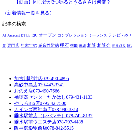
【動画】同じ音が2つ鳴るとうるささは何倍？
（新着情報一覧を見る）
記事の検索
オープン
テレビ
Auracast
BT-LE
RIC
コンプレッション
シーメンス
AI
ハウリ
明石
感音性難聴
相談
相談会
専門店
年末年始
策
機能
無線
聞き取り
聴
加古川駅前店
079-490-4895
高砂中島店
079-443-3341
おのえ店
079-490-7666
補聴器センターたかはし
079-431-1133
やしろBio店
0795-42-7500
カインズ西神南店
078-990-3314
垂水駅前店（レバンテ）
078-742-8137
垂水駅前ウエステ店
078-797-4488
阪神御影駅前店
078-842-5515