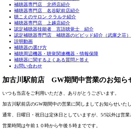
補聴器専門店 北摂店紹介
補聴器専門店 名谷駅前店紹介
聴こえのサロン クラルテ紹介
補聴器専門店 上越店紹介
認定補聴器技能者 言語聴覚士 紹介
認定補聴器専門店 補聴器のビビッド紹介（武庫之荘）
説明動画
補聴器の選び方
補聴周辺機器・聴覚関連機器・情報保障
補聴器に関するよくある質問と答え
お問い合わせ
加古川駅前店 GW期間中営業のお知ら
いつも当店をご利用いただき、ありがとうございます。
加古川駅前店のGW期間中の営業に関しましてお知らせいた
通常、日曜日・祝日は定休日としていますが、5/5以外は営
営業時間は午前１０時から午後５時までです。