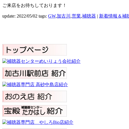
ご来店をお待ちしております！
update: 2022/05/02
tags:
GW
,
加古川
,
営業
,
補聴器
|
新着情報＆補