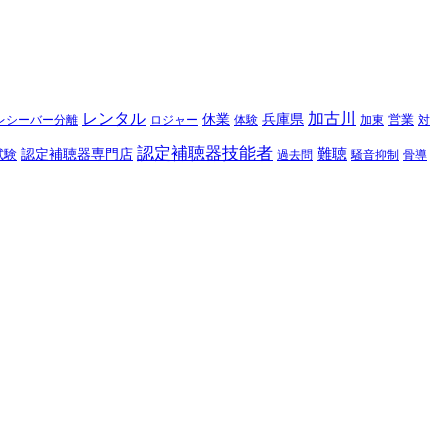
レンタル
加古川
休業
兵庫県
レシーバー分離
営業
対
ロジャー
体験
加東
認定補聴器技能者
難聴
認定補聴器専門店
試験
過去問
騒音抑制
骨導