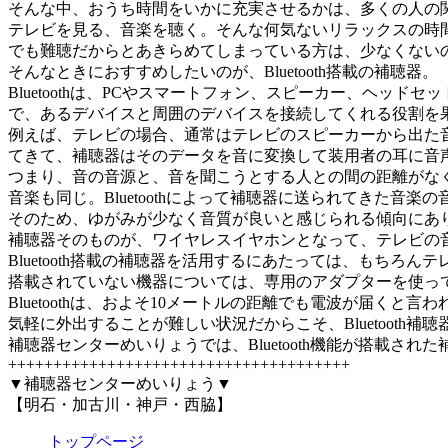
そんな中、おうち時間をいかに充実させるかは、多くの人の
テレビを見る、音楽を聴く。そんな何気ないリラックスの時
でも難聴だからとあきらめてしまっている方は、少なくない
そんなときにおすすめしたいのが、Bluetooth搭載の補聴器。
Bluetoothは、PCやスマートフォン、スピーカー、ヘ
で、あるデバイスと周囲のデバイスを接続してくれる役割を
例えば、テレビの場合、通常はテレビのスピーカーから出た音を
てきて、補聴器はそのデータを音に変換して装用者の耳に音
つまり、音の音源と、音を聞こうとする人との間の距離がな
音楽も同じ。Bluetoothによって補聴器に送られてきた
そのため、ゆがみが少なく音質が良いと感じられる傾向にあ
補聴器そのものが、ワイヤレスイヤホンとなって、テレビの
Bluetooth搭載の補聴器を活用するにあたっては、もちろんテ
搭載されていない機器については、専用のアダプターを使っ
Bluetoothは、およそ10メートルの距離でも電波が届
気軽に外出することが難しい状況だからこそ、Bluetooth
補聴器センターめいりょうでは、Bluetooth機能が搭載
++++++++++++++++++++++++++++++++++++++
▼補聴器センターめいりょう▼
【明石・加古川・神戸・西脇】
トップページ