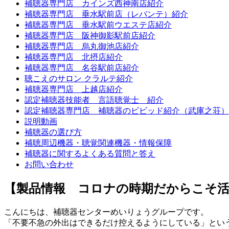
補聴器専門店 カインズ西神南店紹介
補聴器専門店 垂水駅前店（レバンテ）紹介
補聴器専門店 垂水駅前ウエステ店紹介
補聴器専門店 阪神御影駅前店紹介
補聴器専門店 烏丸御池店紹介
補聴器専門店 北摂店紹介
補聴器専門店 名谷駅前店紹介
聴こえのサロン クラルテ紹介
補聴器専門店 上越店紹介
認定補聴器技能者 言語聴覚士 紹介
認定補聴器専門店 補聴器のビビッド紹介（武庫之荘）
説明動画
補聴器の選び方
補聴周辺機器・聴覚関連機器・情報保障
補聴器に関するよくある質問と答え
お問い合わせ
【製品情報 コロナの時期だからこそ活用
こんにちは、補聴器センターめいりょうグループです。
「不要不急の外出はできるだけ控えるようにしている」とい