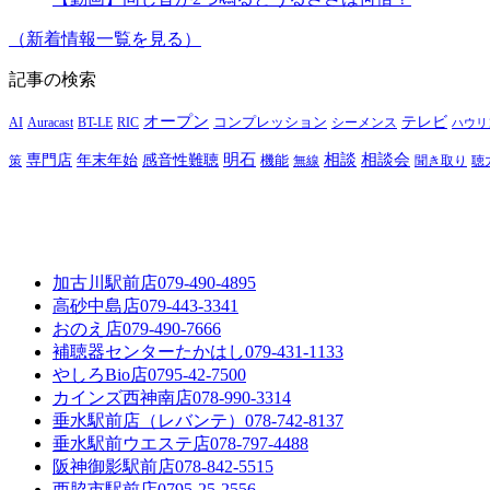
（新着情報一覧を見る）
記事の検索
オープン
テレビ
Auracast
BT-LE
RIC
コンプレッション
シーメンス
AI
ハウリ
明石
感音性難聴
相談
相談会
専門店
年末年始
策
機能
無線
聞き取り
聴
加古川駅前店
079-490-4895
高砂中島店
079-443-3341
おのえ店
079-490-7666
補聴器センターたかはし
079-431-1133
やしろBio店
0795-42-7500
カインズ西神南店
078-990-3314
垂水駅前店（レバンテ）
078-742-8137
垂水駅前ウエステ店
078-797-4488
阪神御影駅前店
078-842-5515
西脇市駅前店
0795-25-2556