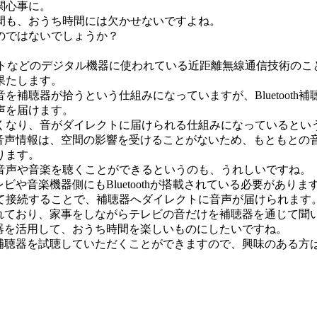
関心事に。
間も、おうち時間には欠かせないですよね。
のではないでしょうか？
ッドセットなどのデジタル機器に使われている近距離無線通信技術
果たします。
補聴器が拾うという仕組みになっていますが、Bluetoot
声を届けます。
くなり、音がダイレクトに届けられる仕組みになっているとい
音楽の音声情報は、空間の影響を受けることがないため、もともと
ります。
音声や音楽を聴くことができるというのも、うれしいですね。
レビや音楽機器側にもBluetoothが搭載されている必要がありま
て接続することで、補聴器へダイレクトに音声が届けられます
くと言われており、家事をしながらテレビの音だけを補聴器を通じて
補聴器を活用して、おうち時間を楽しいものにしたいですね。
された補聴器を試聴していただくことができますので、興味のある