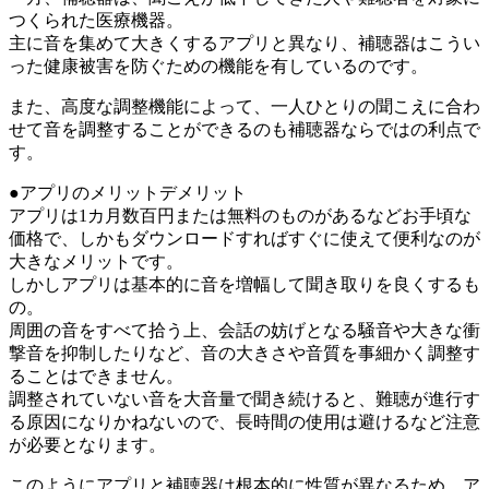
つくられた医療機器。
主に音を集めて大きくするアプリと異なり、補聴器はこうい
った健康被害を防ぐための機能を有しているのです。
また、高度な調整機能によって、一人ひとりの聞こえに合わ
せて音を調整することができるのも補聴器ならではの利点で
す。
●アプリのメリットデメリット
アプリは1カ月数百円または無料のものがあるなどお手頃な
価格で、しかもダウンロードすればすぐに使えて便利なのが
大きなメリットです。
しかしアプリは基本的に音を増幅して聞き取りを良くするも
の。
周囲の音をすべて拾う上、会話の妨げとなる騒音や大きな衝
撃音を抑制したりなど、音の大きさや音質を事細かく調整す
ることはできません。
調整されていない音を大音量で聞き続けると、難聴が進行す
る原因になりかねないので、長時間の使用は避けるなど注意
が必要となります。
このようにアプリと補聴器は根本的に性質が異なるため、ア