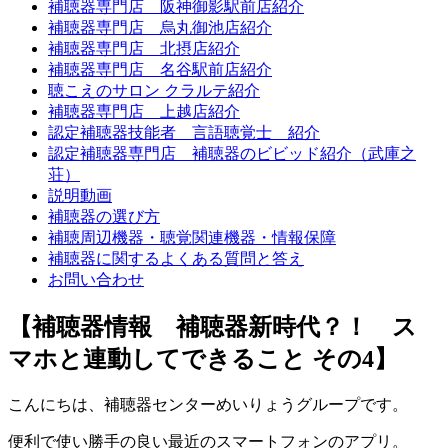
補聴器専門店 阪神御影駅前店紹介
補聴器専門店 烏丸御池店紹介
補聴器専門店 北摂店紹介
補聴器専門店 名谷駅前店紹介
聴こえのサロン クラルテ紹介
補聴器専門店 上越店紹介
認定補聴器技能者 言語聴覚士 紹介
認定補聴器専門店 補聴器のビビッド紹介（武庫之
荘）
説明動画
補聴器の選び方
補聴周辺機器・聴覚関連機器・情報保障
補聴器に関するよくある質問と答え
お問い合わせ
【補聴器情報 補聴器新時代？！ ス
マホと連動してできること その4】
こんにちは、補聴器センターめいりょうグループです。
便利で使い勝手の良い最近のスマートフォンのアプリ。