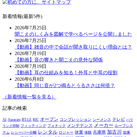
新着情報(最新5件)
2026年7月25日
聞こえのしくみを図解で学べるページを公開しました
2026年7月25日
【動画】雑音の中で会話が聞き取りにくい理由とは？
2026年7月19日
【動画】音の響きと聞こえの意外な関係
2026年7月19日
【動画】耳の仕組みを知る！外耳と中耳の役割
2026年6月8日
【動画】同じ音が2つ鳴るとうるささは何倍？
（新着情報一覧を見る）
記事の検索
オープン
テレビ
Auracast
BT-LE
RIC
コンプレッション
シーメンス
AI
ハウ
メーカー
メンテナンス
フォナック
フィッティング
ループシス
リング抑制
レンタル
加古川
休業
兵庫県
レシーバー分離
テム
ロジャー
体験
加東