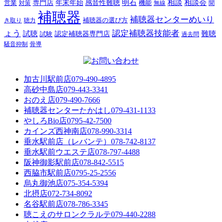
明石
感音性難聴
相談
相談会
専門店
年末年始
営業
対策
機能
無線
聞
補聴器
補聴器センターめいり
補聴器の選び方
き取り
聴力
ょう
認定補聴器技能者
試聴
難聴
認定補聴器専門店
試験
過去問
騒音抑制
骨導
加古川駅前店
079-490-4895
高砂中島店
079-443-3341
おのえ店
079-490-7666
補聴器センターたかはし
079-431-1133
やしろBio店
0795-42-7500
カインズ西神南店
078-990-3314
垂水駅前店（レバンテ）
078-742-8137
垂水駅前ウエステ店
078-797-4488
阪神御影駅前店
078-842-5515
西脇市駅前店
0795-25-2556
烏丸御池店
075-354-5394
北摂店
072-734-8092
名谷駅前店
078-786-3345
聴こえのサロンクラルテ
079-440-2288