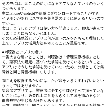
その中には、聞こえの助けになるアプリなんていうのもいく
つかあります。
主にiPhoneやandroidで簡単にダウンロードすることができ、
イヤホンがあればスマホを集音器のように使えるというので
すが…。
実は、こうしたアプリは使い方を間違えると、難聴が進んで
しまうことにもなりかねません。
そのため補聴器とアプリは何が違うのかをきちんと理解した
上で、アプリの活用方法を考えることが重要です。
●補聴器とアプリの違い
一番大きな違いとしては、補聴器は「管理医療機器」とし
て、薬事法の規定に基づいた承認を受けているということ。
アプリはそうした承認を受けていないため、分類としては集
音器と同じ音響機器になります。
聞こえを改善するためには、ただ音を大きくすればいいとい
うわけではありません。
集音器アプリでは、難聴者に必要な性能がすべて揃っていな
いことにより、必要以上に音を大きくして耳を痛めるなど、
健康被害が生じる危険性があります。
一方、補聴器は、聞こえが低下してきた人や難聴者を対象に