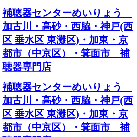
補聴器センターめいりょう
加古川・高砂・西脇・神戸(西
区 垂水区 東灘区)・加東・京
都市（中京区）・箕面市 補
聴器専門店
補聴器センターめいりょう
加古川・高砂・西脇・神戸(西
区 垂水区 東灘区)・加東・京
都市（中京区）・箕面市 補