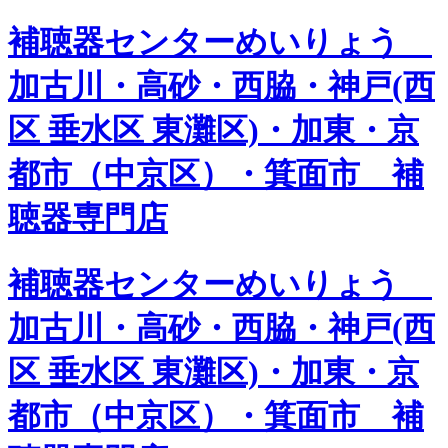
補聴器センターめいりょう
加古川・高砂・西脇・神戸(西
区 垂水区 東灘区)・加東・京
都市（中京区）・箕面市 補
聴器専門店
補聴器センターめいりょう
加古川・高砂・西脇・神戸(西
区 垂水区 東灘区)・加東・京
都市（中京区）・箕面市 補