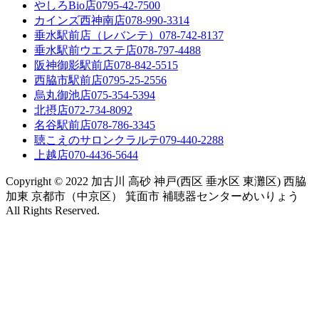
やしろBio店
0795-42-7500
カインズ西神南店
078-990-3314
垂水駅前店（レバンテ）
078-742-8137
垂水駅前ウエステ店
078-797-4488
阪神御影駅前店
078-842-5515
西脇市駅前店
0795-25-2556
烏丸御池店
075-354-5394
北摂店
072-734-8092
名谷駅前店
078-786-3345
聴こえのサロンクラルテ
079-440-2288
上越店
070-4436-5644
Copyright © 2022 加古川 高砂 神戸(西区 垂水区 東灘区) 西脇
加東 京都市（中京区） 箕面市 補聴器センターめいりょう
All Rights Reserved.