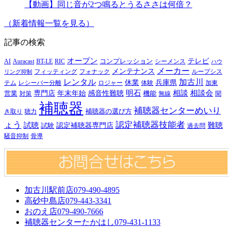
【動画】同じ音が2つ鳴るとうるささは何倍？
（新着情報一覧を見る）
記事の検索
オープン
テレビ
Auracast
BT-LE
RIC
コンプレッション
シーメンス
AI
ハウ
メーカー
メンテナンス
フォナック
フィッティング
ループシス
リング抑制
レンタル
加古川
休業
兵庫県
レシーバー分離
テム
ロジャー
体験
加東
明石
感音性難聴
相談
相談会
専門店
年末年始
営業
対策
機能
無線
聞
補聴器
補聴器センターめいり
補聴器の選び方
き取り
聴力
ょう
認定補聴器技能者
試聴
難聴
認定補聴器専門店
試験
過去問
騒音抑制
骨導
加古川駅前店
079-490-4895
高砂中島店
079-443-3341
おのえ店
079-490-7666
補聴器センターたかはし
079-431-1133