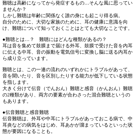
難聴は高齢になってから発症するもの…そんな風に思ってい
ませんか？
しかし難聴は年齢に関係なく誰の身にも起こり得る病。
自分のために、大切な家族のために、耳の健康に意識を向
け、難聴について知っておくことはとても大切なことです。
●難聴とは…？ 難聴にはどんな種類があるの？
耳は音を集めて鼓膜まで届ける外耳、鼓膜で受けた音を内耳
に伝える中耳、音の振動を電気信号に変換し脳に送る内耳か
ら成り立っています。
難聴とは、この一連の流れのいずれかにトラブルがあって、
音を聞いたり、音を区別したりする能力が低下している状態
を指します。
大きく分けて伝音（でんおん）難聴と感音（かんおん）難聴
の2種類があり、両方の要素が合わさった混合難聴というの
もあります。
●伝音難聴と感音難聴
伝音難聴は、外耳や中耳にトラブルがあっておこる病で、中
耳炎などの病気をはじめ、耳あかが溜まっているといった状
態が要因になることも。