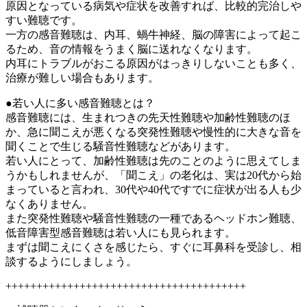
原因となっている病気や症状を改善すれば、比較的完治しや
すい難聴です。
一方の感音難聴は、内耳、蝸牛神経、脳の障害によって起こ
るため、音の情報をうまく脳に送れなくなります。
内耳にトラブルがおこる原因がはっきりしないことも多く、
治療が難しい場合もあります。
●若い人に多い感音難聴とは？
感音難聴には、生まれつきの先天性難聴や加齢性難聴のほ
か、急に聞こえが悪くなる突発性難聴や慢性的に大きな音を
聞くことで生じる騒音性難聴などがあります。
若い人にとって、加齢性難聴は先のことのように思えてしま
うかもしれませんが、「聞こえ」の老化は、実は20代から始
まっていると言われ、30代や40代ですでに症状が出る人も少
なくありません。
また突発性難聴や騒音性難聴の一種であるヘッドホン難聴、
低音障害型感音難聴は若い人にも見られます。
まずは聞こえにくさを感じたら、すぐに耳鼻科を受診し、相
談するようにしましょう。
+++++++++++++++++++++++++++++++++++++++