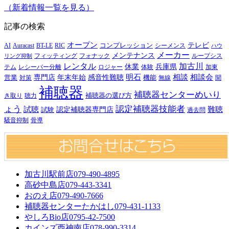
（新着情報一覧を見る）
記事の検索
オープン
テレビ
Auracast
BT-LE
RIC
コンプレッション
シーメンス
AI
ハウ
メーカー
メンテナンス
フォナック
フィッティング
ループシス
リング抑制
レンタル
加古川
休業
兵庫県
レシーバー分離
テム
ロジャー
体験
加東
明石
感音性難聴
相談
相談会
専門店
年末年始
営業
対策
機能
無線
聞
補聴器
補聴器センターめいり
補聴器の選び方
き取り
聴力
ょう
認定補聴器技能者
試聴
難聴
認定補聴器専門店
試験
過去問
騒音抑制
骨導
加古川駅前店
079-490-4895
高砂中島店
079-443-3341
おのえ店
079-490-7666
補聴器センターたかはし
079-431-1133
やしろBio店
0795-42-7500
カインズ西神南店
078-990-3314