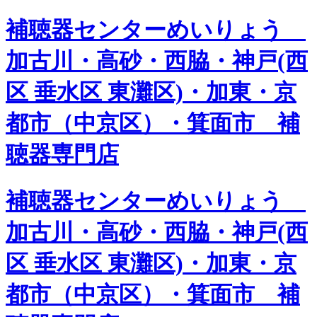
補聴器センターめいりょう
加古川・高砂・西脇・神戸(西
区 垂水区 東灘区)・加東・京
都市（中京区）・箕面市 補
聴器専門店
補聴器センターめいりょう
加古川・高砂・西脇・神戸(西
区 垂水区 東灘区)・加東・京
都市（中京区）・箕面市 補