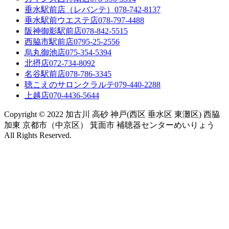
垂水駅前店（レバンテ）
078-742-8137
垂水駅前ウエステ店
078-797-4488
阪神御影駅前店
078-842-5515
西脇市駅前店
0795-25-2556
烏丸御池店
075-354-5394
北摂店
072-734-8092
名谷駅前店
078-786-3345
聴こえのサロンクラルテ
079-440-2288
上越店
070-4436-5644
Copyright © 2022 加古川 高砂 神戸(西区 垂水区 東灘区) 西脇
加東 京都市（中京区） 箕面市 補聴器センターめいりょう
All Rights Reserved.