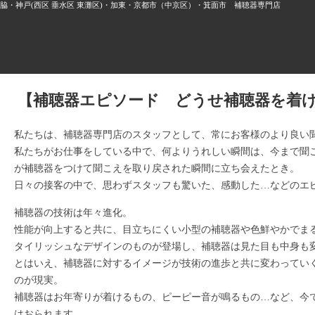
・神戸(西区 垂水区 東灘区)・加東・京都市（中京区）・箕面市 補聴器専門店
【補聴器エピソード どうせ補聴器を着
私たちは、補聴器専門店のスタッフとして、常にお客様のより良い
私たちがお仕事をしている中で、何よりうれしい瞬間は、今まで聞
が補聴器をつけて聞こえを取り戻された瞬間に立ち会えたとき。
日々の接客の中で、思わずスタッフも驚いた、感動した…などのエ
補聴器の技術は年々進化。
性能が向上すると共に、目立ちにくい小型の補聴器や色鮮やかでま
タイリッシュなデザインのものが登場し、補聴器は見た目も中身も
とはいえ、補聴器に対するイメージが技術の進歩と共に変わってい
のが現実。
補聴器はお年寄りが着けるもの、ピーピー音が鳴るもの…など、今
はおられます。