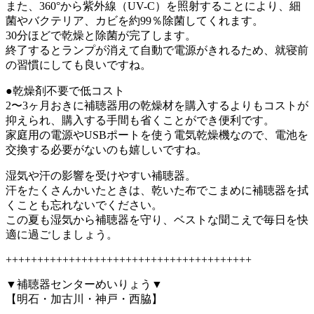
また、360°から紫外線（UV-C）を照射することにより、細
菌やバクテリア、カビを約99％除菌してくれます。
30分ほどで乾燥と除菌が完了します。
終了するとランプが消えて自動で電源がきれるため、就寝前
の習慣にしても良いですね。
●乾燥剤不要で低コスト
2〜3ヶ月おきに補聴器用の乾燥材を購入するよりもコストが
抑えられ、購入する手間も省くことができ便利です。
家庭用の電源やUSBポートを使う電気乾燥機なので、電池を
交換する必要がないのも嬉しいですね。
湿気や汗の影響を受けやすい補聴器。
汗をたくさんかいたときは、乾いた布でこまめに補聴器を拭
くことも忘れないでください。
この夏も湿気から補聴器を守り、ベストな聞こえで毎日を快
適に過ごしましょう。
+++++++++++++++++++++++++++++++++++++++
▼補聴器センターめいりょう▼
【明石・加古川・神戸・西脇】