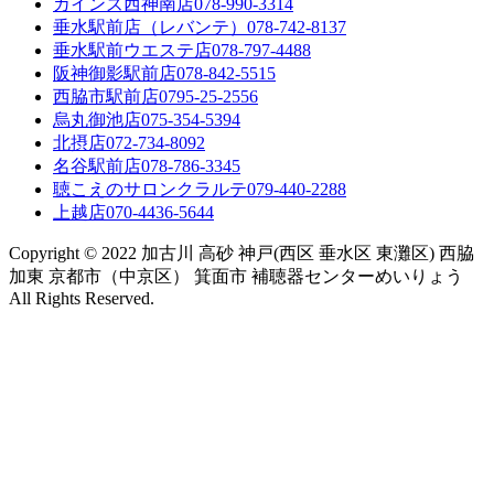
カインズ西神南店
078-990-3314
垂水駅前店（レバンテ）
078-742-8137
垂水駅前ウエステ店
078-797-4488
阪神御影駅前店
078-842-5515
西脇市駅前店
0795-25-2556
烏丸御池店
075-354-5394
北摂店
072-734-8092
名谷駅前店
078-786-3345
聴こえのサロンクラルテ
079-440-2288
上越店
070-4436-5644
Copyright © 2022 加古川 高砂 神戸(西区 垂水区 東灘区) 西脇
加東 京都市（中京区） 箕面市 補聴器センターめいりょう
All Rights Reserved.