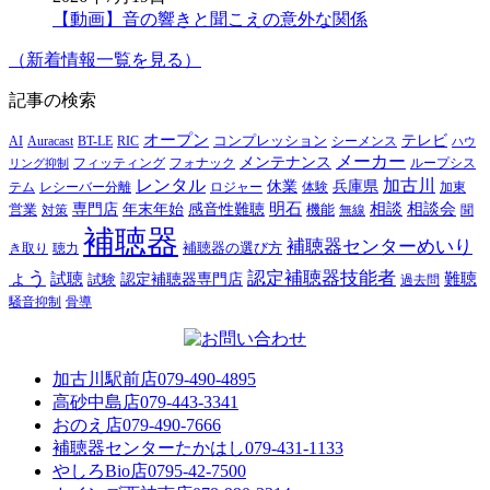
【動画】音の響きと聞こえの意外な関係
（新着情報一覧を見る）
記事の検索
オープン
テレビ
Auracast
BT-LE
RIC
コンプレッション
シーメンス
AI
ハウ
メーカー
メンテナンス
フォナック
フィッティング
ループシス
リング抑制
レンタル
加古川
休業
兵庫県
レシーバー分離
テム
ロジャー
体験
加東
明石
感音性難聴
相談
相談会
専門店
年末年始
営業
対策
機能
無線
聞
補聴器
補聴器センターめいり
補聴器の選び方
き取り
聴力
ょう
認定補聴器技能者
試聴
難聴
認定補聴器専門店
試験
過去問
騒音抑制
骨導
加古川駅前店
079-490-4895
高砂中島店
079-443-3341
おのえ店
079-490-7666
補聴器センターたかはし
079-431-1133
やしろBio店
0795-42-7500