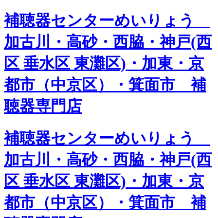
補聴器センターめいりょう
加古川・高砂・西脇・神戸(西
区 垂水区 東灘区)・加東・京
都市（中京区）・箕面市 補
聴器専門店
補聴器センターめいりょう
加古川・高砂・西脇・神戸(西
区 垂水区 東灘区)・加東・京
都市（中京区）・箕面市 補