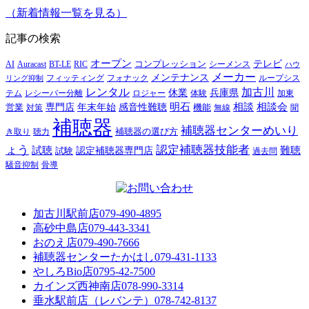
（新着情報一覧を見る）
記事の検索
オープン
テレビ
Auracast
BT-LE
RIC
コンプレッション
シーメンス
AI
ハウ
メーカー
メンテナンス
フォナック
フィッティング
ループシス
リング抑制
レンタル
加古川
休業
兵庫県
レシーバー分離
テム
ロジャー
体験
加東
明石
感音性難聴
相談
相談会
専門店
年末年始
営業
対策
機能
無線
聞
補聴器
補聴器センターめいり
補聴器の選び方
き取り
聴力
ょう
認定補聴器技能者
試聴
難聴
認定補聴器専門店
試験
過去問
騒音抑制
骨導
加古川駅前店
079-490-4895
高砂中島店
079-443-3341
おのえ店
079-490-7666
補聴器センターたかはし
079-431-1133
やしろBio店
0795-42-7500
カインズ西神南店
078-990-3314
垂水駅前店（レバンテ）
078-742-8137