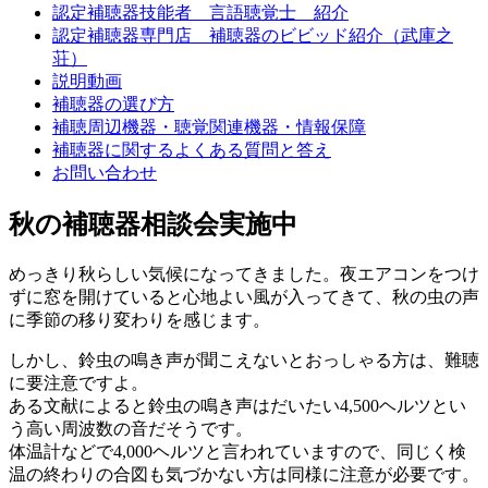
認定補聴器技能者 言語聴覚士 紹介
認定補聴器専門店 補聴器のビビッド紹介（武庫之
荘）
説明動画
補聴器の選び方
補聴周辺機器・聴覚関連機器・情報保障
補聴器に関するよくある質問と答え
お問い合わせ
秋の補聴器相談会実施中
めっきり秋らしい気候になってきました。夜エアコンをつけ
ずに窓を開けていると心地よい風が入ってきて、秋の虫の声
に季節の移り変わりを感じます。
しかし、鈴虫の鳴き声が聞こえないとおっしゃる方は、難聴
に要注意ですよ。
ある文献によると鈴虫の鳴き声はだいたい4,500ヘルツとい
う高い周波数の音だそうです。
体温計などで4,000ヘルツと言われていますので、同じく検
温の終わりの合図も気づかない方は同様に注意が必要です。