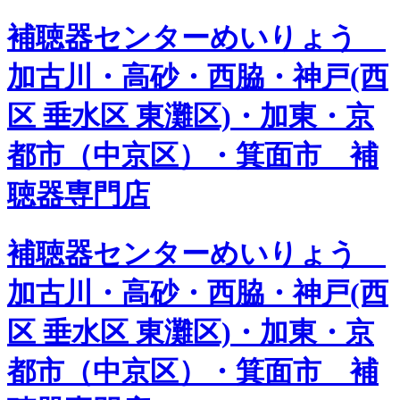
補聴器センターめいりょう
加古川・高砂・西脇・神戸(西
区 垂水区 東灘区)・加東・京
都市（中京区）・箕面市 補
聴器専門店
補聴器センターめいりょう
加古川・高砂・西脇・神戸(西
区 垂水区 東灘区)・加東・京
都市（中京区）・箕面市 補