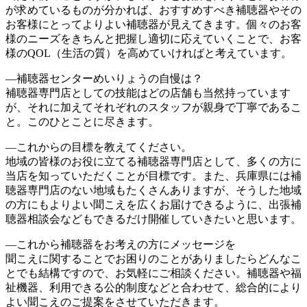
が求めているものが分かれば、おすすめすべき補聴器やその
お客様にとってよりよい補聴器が見えてきます。個々のお客
様のニーズをきちんと把握し適切に応えていくことで、お客
様のQOL（生活の質）を高めていければと考えています。
―補聴器センターめいりょうの自慢は？
補聴器専門店としての技能はどの店舗も当然持っています
が、それに加えてそれぞれのスタッフが親身で丁寧であるこ
と。このひとことに尽きます。
―これからの目標を教えてください。
地域の皆様のお役に立てる補聴器専門店として、多くの方に
当店を知っていただくことが目標です。また、兵庫県には補
聴器専門店のない地域もたくさんありますが、そうした地域
の方にもよりよい聞こえを広くお届けできるように、出張補
聴器相談会などもできるだけ開催していきたいと思います。
―これから補聴器をお考えの方にメッセージを
聞こえに関することでお困りのことがありましたらどんなこ
とでも結構ですので、お気軽にご相談ください。補聴器や福
祉機器、利用できる公的制度などと合わせて、総合的により
よい聞こえのご提案をさせていただきます。