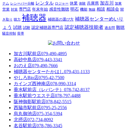
レンタル
加古川
休業
兵庫県
レシーバー分離
テム
ロジャー
体験
加東
明石
感音性難聴
相談
相談会
専門店
年末年始
営業
対策
機能
無線
聞
補聴器
補聴器センターめいり
補聴器の選び方
き取り
聴力
ょう
認定補聴器技能者
試聴
難聴
認定補聴器専門店
試験
過去問
騒音抑制
骨導
加古川駅前店
079-490-4895
高砂中島店
079-443-3341
おのえ店
079-490-7666
補聴器センターたかはし
079-431-1133
やしろBio店
0795-42-7500
カインズ西神南店
078-990-3314
垂水駅前店（レバンテ）
078-742-8137
垂水駅前ウエステ店
078-797-4488
阪神御影駅前店
078-842-5515
西脇市駅前店
0795-25-2556
烏丸御池店
075-354-5394
北摂店
072-734-8092
名谷駅前店
078-786-3345