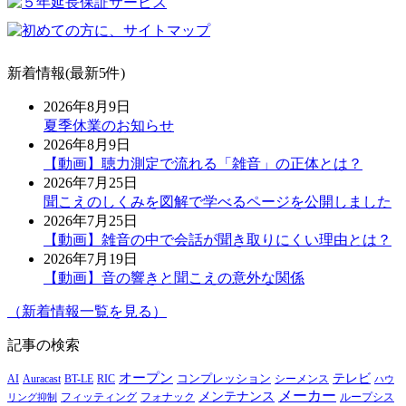
新着情報(最新5件)
2026年8月9日
夏季休業のお知らせ
2026年8月9日
【動画】聴力測定で流れる「雑音」の正体とは？
2026年7月25日
聞こえのしくみを図解で学べるページを公開しました
2026年7月25日
【動画】雑音の中で会話が聞き取りにくい理由とは？
2026年7月19日
【動画】音の響きと聞こえの意外な関係
（新着情報一覧を見る）
記事の検索
オープン
テレビ
Auracast
BT-LE
RIC
コンプレッション
シーメンス
AI
ハウ
メーカー
メンテナンス
フォナック
フィッティング
ループシス
リング抑制