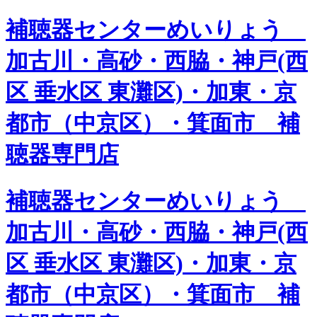
補聴器センターめいりょう
加古川・高砂・西脇・神戸(西
区 垂水区 東灘区)・加東・京
都市（中京区）・箕面市 補
聴器専門店
補聴器センターめいりょう
加古川・高砂・西脇・神戸(西
区 垂水区 東灘区)・加東・京
都市（中京区）・箕面市 補