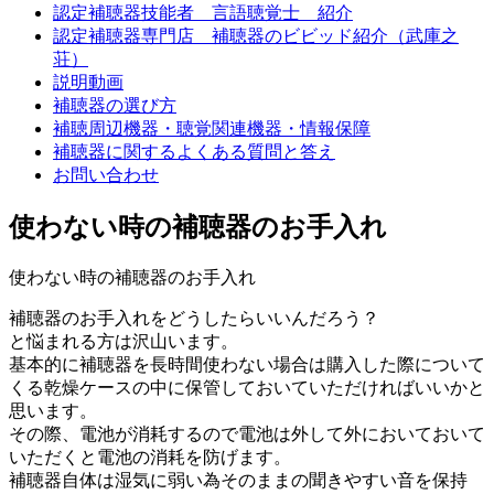
認定補聴器技能者 言語聴覚士 紹介
認定補聴器専門店 補聴器のビビッド紹介（武庫之
荘）
説明動画
補聴器の選び方
補聴周辺機器・聴覚関連機器・情報保障
補聴器に関するよくある質問と答え
お問い合わせ
使わない時の補聴器のお手入れ
使わない時の補聴器のお手入れ
補聴器のお手入れをどうしたらいいんだろう？
と悩まれる方は沢山います。
基本的に補聴器を長時間使わない場合は購入した際について
くる乾燥ケースの中に保管しておいていただければいいかと
思います。
その際、電池が消耗するので電池は外して外においておいて
いただくと電池の消耗を防げます。
補聴器自体は湿気に弱い為そのままの聞きやすい音を保持