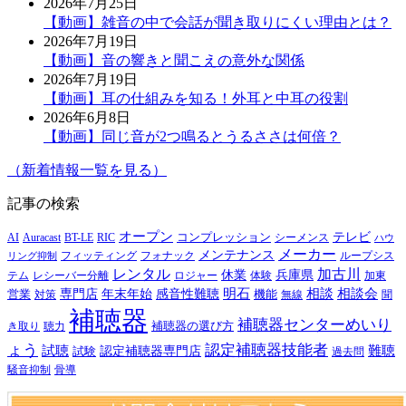
2026年7月25日
【動画】雑音の中で会話が聞き取りにくい理由とは？
2026年7月19日
【動画】音の響きと聞こえの意外な関係
2026年7月19日
【動画】耳の仕組みを知る！外耳と中耳の役割
2026年6月8日
【動画】同じ音が2つ鳴るとうるささは何倍？
（新着情報一覧を見る）
記事の検索
オープン
テレビ
Auracast
BT-LE
RIC
コンプレッション
シーメンス
AI
ハウ
メーカー
メンテナンス
フォナック
フィッティング
ループシス
リング抑制
レンタル
加古川
休業
兵庫県
レシーバー分離
テム
ロジャー
体験
加東
明石
感音性難聴
相談
相談会
専門店
年末年始
営業
対策
機能
無線
聞
補聴器
補聴器センターめいり
補聴器の選び方
き取り
聴力
ょう
認定補聴器技能者
試聴
難聴
認定補聴器専門店
試験
過去問
騒音抑制
骨導