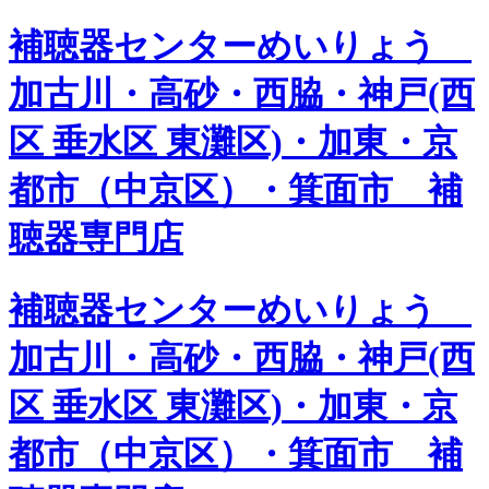
補聴器センターめいりょう
加古川・高砂・西脇・神戸(西
区 垂水区 東灘区)・加東・京
都市（中京区）・箕面市 補
聴器専門店
補聴器センターめいりょう
加古川・高砂・西脇・神戸(西
区 垂水区 東灘区)・加東・京
都市（中京区）・箕面市 補