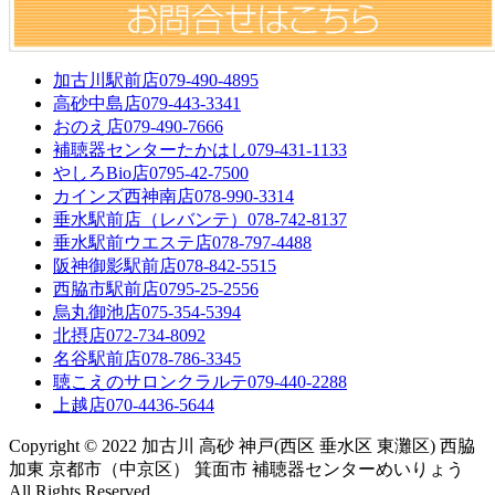
加古川駅前店
079-490-4895
高砂中島店
079-443-3341
おのえ店
079-490-7666
補聴器センターたかはし
079-431-1133
やしろBio店
0795-42-7500
カインズ西神南店
078-990-3314
垂水駅前店（レバンテ）
078-742-8137
垂水駅前ウエステ店
078-797-4488
阪神御影駅前店
078-842-5515
西脇市駅前店
0795-25-2556
烏丸御池店
075-354-5394
北摂店
072-734-8092
名谷駅前店
078-786-3345
聴こえのサロンクラルテ
079-440-2288
上越店
070-4436-5644
Copyright © 2022 加古川 高砂 神戸(西区 垂水区 東灘区) 西脇
加東 京都市（中京区） 箕面市 補聴器センターめいりょう
All Rights Reserved.