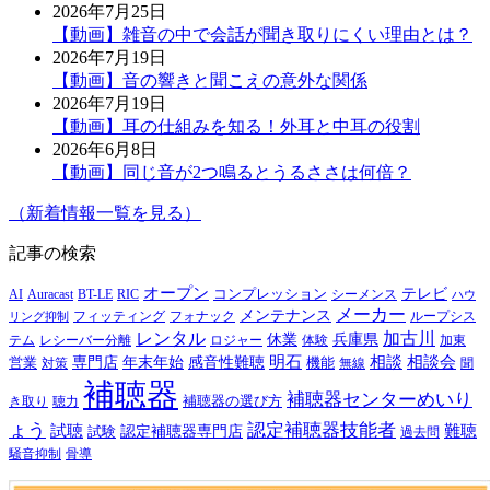
2026年7月25日
【動画】雑音の中で会話が聞き取りにくい理由とは？
2026年7月19日
【動画】音の響きと聞こえの意外な関係
2026年7月19日
【動画】耳の仕組みを知る！外耳と中耳の役割
2026年6月8日
【動画】同じ音が2つ鳴るとうるささは何倍？
（新着情報一覧を見る）
記事の検索
オープン
テレビ
Auracast
BT-LE
RIC
コンプレッション
シーメンス
AI
ハウ
メーカー
メンテナンス
フォナック
フィッティング
ループシス
リング抑制
レンタル
加古川
休業
兵庫県
レシーバー分離
テム
ロジャー
体験
加東
明石
感音性難聴
相談
相談会
専門店
年末年始
営業
対策
機能
無線
聞
補聴器
補聴器センターめいり
補聴器の選び方
き取り
聴力
ょう
認定補聴器技能者
試聴
難聴
認定補聴器専門店
試験
過去問
騒音抑制
骨導