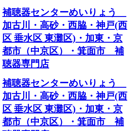
補聴器センターめいりょう
加古川・高砂・西脇・神戸(西
区 垂水区 東灘区)・加東・京
都市（中京区）・箕面市 補
聴器専門店
補聴器センターめいりょう
加古川・高砂・西脇・神戸(西
区 垂水区 東灘区)・加東・京
都市（中京区）・箕面市 補