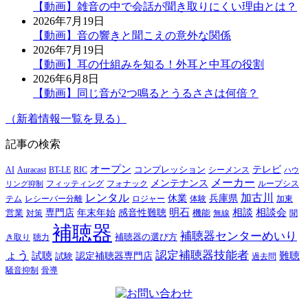
【動画】雑音の中で会話が聞き取りにくい理由とは？
2026年7月19日
【動画】音の響きと聞こえの意外な関係
2026年7月19日
【動画】耳の仕組みを知る！外耳と中耳の役割
2026年6月8日
【動画】同じ音が2つ鳴るとうるささは何倍？
（新着情報一覧を見る）
記事の検索
オープン
テレビ
Auracast
BT-LE
RIC
コンプレッション
シーメンス
AI
ハウ
メーカー
メンテナンス
フォナック
フィッティング
ループシス
リング抑制
レンタル
加古川
休業
兵庫県
レシーバー分離
テム
ロジャー
体験
加東
明石
感音性難聴
相談
相談会
専門店
年末年始
営業
対策
機能
無線
聞
補聴器
補聴器センターめいり
補聴器の選び方
き取り
聴力
ょう
認定補聴器技能者
試聴
難聴
認定補聴器専門店
試験
過去問
騒音抑制
骨導