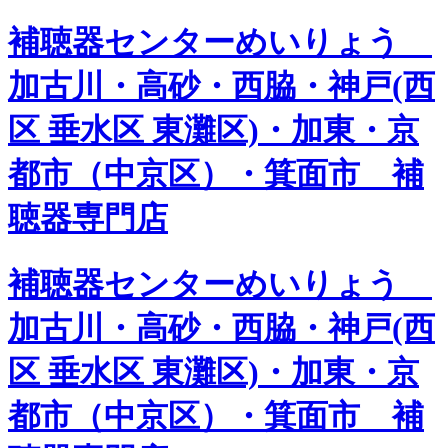
補聴器センターめいりょう
加古川・高砂・西脇・神戸(西
区 垂水区 東灘区)・加東・京
都市（中京区）・箕面市 補
聴器専門店
補聴器センターめいりょう
加古川・高砂・西脇・神戸(西
区 垂水区 東灘区)・加東・京
都市（中京区）・箕面市 補