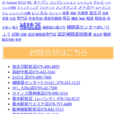
オープン
テレビ
Auracast
BT-LE
RIC
コンプレッション
シーメンス
AI
ハウ
メーカー
メンテナンス
フォナック
フィッティング
ループシス
リング抑制
レンタル
加古川
休業
兵庫県
レシーバー分離
テム
ロジャー
体験
加東
明石
感音性難聴
相談
相談会
専門店
年末年始
営業
対策
機能
無線
聞
補聴器
補聴器センターめいり
補聴器の選び方
き取り
聴力
ょう
認定補聴器技能者
試聴
難聴
認定補聴器専門店
試験
過去問
騒音抑制
骨導
加古川駅前店
079-490-4895
高砂中島店
079-443-3341
おのえ店
079-490-7666
補聴器センターたかはし
079-431-1133
やしろBio店
0795-42-7500
カインズ西神南店
078-990-3314
垂水駅前店（レバンテ）
078-742-8137
垂水駅前ウエステ店
078-797-4488
阪神御影駅前店
078-842-5515