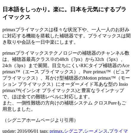
日本語をしっかり。楽に。日本を元気にするプラ
イマックス
primaxプライマックスは様々な状況下や、一人一人のお好み
に対応する機能を搭載した補聴器です。プライマックスは聞
き取りや会話を一日中楽にします。
primaxプライマックステクノロジーの補聴器のチャンネル数
は、補聴器最高クラス
※
の48ch（7px）から32ch（5px）、
24ch（3px）まで展開。目立ちにくいRICタイプ補聴器のAce
primax™（エース プライマックス）、Pure primax™（ピュア
プライマックス）、耳かけ型補聴器のMotion primax™（モー
ション プライマックス）にオーダーメイド耳あな型の Insio
primax™(インシオ プライマックス)と豊富なラインナップ
で、ほぼ全ての難聴レベルに対応します。
また、一側性難聴の方向けの補聴システム クロスPureもご
用意しました。
（シグニアホームページより引用）
update: 2016/06/01
tags:
primax
,
シグニア
,
シーメンス
,
プライマ