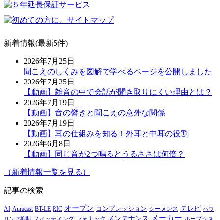
新着情報(最新5件)
2026年7月25日
聞こえのしくみを図解で学べるページを公開しました
2026年7月25日
【動画】雑音の中で会話が聞き取りにくい理由とは？
2026年7月19日
【動画】音の響きと聞こえの意外な関係
2026年7月19日
【動画】耳の仕組みを知る！外耳と中耳の役割
2026年6月8日
【動画】同じ音が2つ鳴るとうるささは何倍？
（新着情報一覧を見る）
記事の検索
オープン
テレビ
Auracast
BT-LE
RIC
コンプレッション
シーメンス
AI
ハウ
メーカー
メンテナンス
フォナック
フィッティング
ループシス
リング抑制