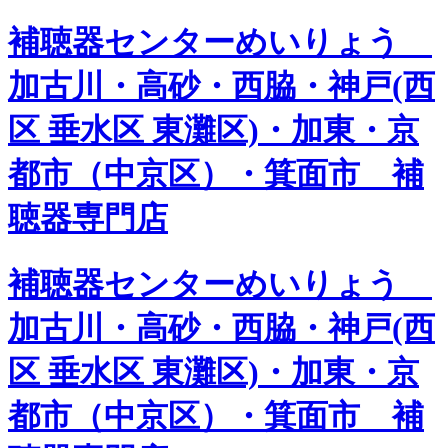
補聴器センターめいりょう
加古川・高砂・西脇・神戸(西
区 垂水区 東灘区)・加東・京
都市（中京区）・箕面市 補
聴器専門店
補聴器センターめいりょう
加古川・高砂・西脇・神戸(西
区 垂水区 東灘区)・加東・京
都市（中京区）・箕面市 補