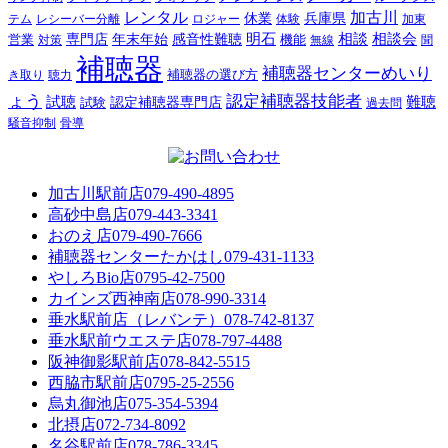
レンタル
加古川
休業
兵庫県
レシーバー分離
テム
ロジャー
体験
加東
明石
感音性難聴
相談
相談会
専門店
年末年始
営業
対策
機能
無線
聞
補聴器
補聴器センターめいり
補聴器の選び方
き取り
聴力
ょう
認定補聴器技能者
試聴
難聴
認定補聴器専門店
試験
過去問
騒音抑制
骨導
加古川駅前店
079-490-4895
高砂中島店
079-443-3341
おのえ店
079-490-7666
補聴器センターたかはし
079-431-1133
やしろBio店
0795-42-7500
カインズ西神南店
078-990-3314
垂水駅前店（レバンテ）
078-742-8137
垂水駅前ウエステ店
078-797-4488
阪神御影駅前店
078-842-5515
西脇市駅前店
0795-25-2556
烏丸御池店
075-354-5394
北摂店
072-734-8092
名谷駅前店
078-786-3345