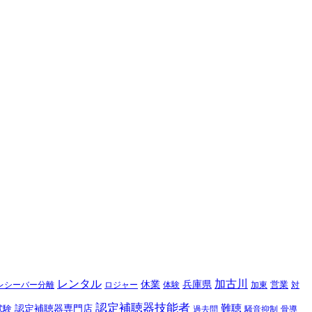
レンタル
加古川
休業
兵庫県
レシーバー分離
営業
対
ロジャー
体験
加東
認定補聴器技能者
難聴
認定補聴器専門店
試験
過去問
騒音抑制
骨導