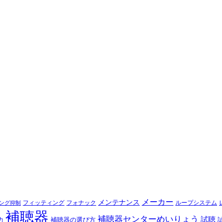
メーカー
メンテナンス
フォナック
フィッティング
ループシステム
ング抑制
補聴器
補聴器センターめいりょう
試聴
補聴器の選び方
力