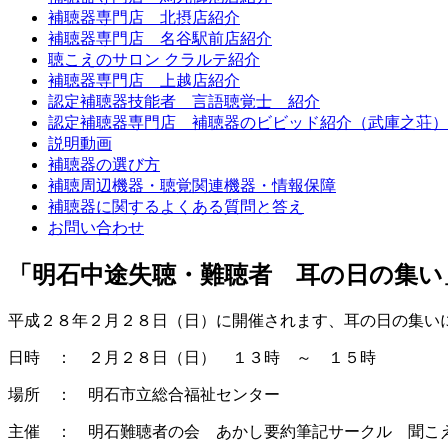
補聴器専門店 北摂店紹介
補聴器専門店 名谷駅前店紹介
聴こえのサロン クラルテ紹介
補聴器専門店 上越店紹介
認定補聴器技能者 言語聴覚士 紹介
認定補聴器専門店 補聴器のビビッド紹介（武庫之荘）
説明動画
補聴器の選び方
補聴周辺機器・聴覚関連機器・情報保障
補聴器に関するよくある質問と答え
お問い合わせ
「明石中途失聴・難聴者 耳の日の集い
平成２８年２月２８日（日）に開催されます、耳の日の集い
日時 ： ２月２８日（日） １３時 ～ １５時
場所 ： 明石市立総合福祉センター
主催 ： 明石難聴者の会 あかし要約筆記サークル 聞こ