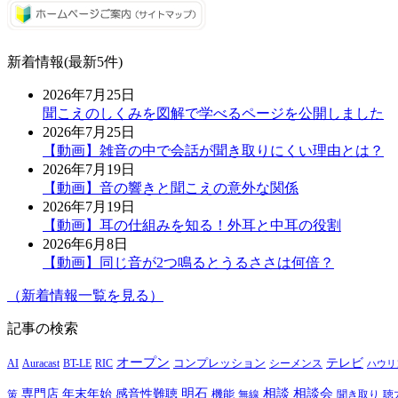
新着情報(最新5件)
2026年7月25日
聞こえのしくみを図解で学べるページを公開しました
2026年7月25日
【動画】雑音の中で会話が聞き取りにくい理由とは？
2026年7月19日
【動画】音の響きと聞こえの意外な関係
2026年7月19日
【動画】耳の仕組みを知る！外耳と中耳の役割
2026年6月8日
【動画】同じ音が2つ鳴るとうるささは何倍？
（新着情報一覧を見る）
記事の検索
オープン
テレビ
Auracast
BT-LE
RIC
コンプレッション
シーメンス
AI
ハウリ
明石
感音性難聴
相談
相談会
専門店
年末年始
策
機能
無線
聞き取り
聴