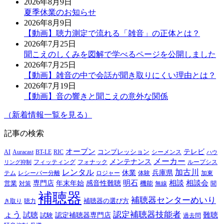
2026年8月9日
夏季休業のお知らせ
2026年8月9日
【動画】聴力測定で流れる「雑音」の正体とは？
2026年7月25日
聞こえのしくみを図解で学べるページを公開しました
2026年7月25日
【動画】雑音の中で会話が聞き取りにくい理由とは？
2026年7月19日
【動画】音の響きと聞こえの意外な関係
（新着情報一覧を見る）
記事の検索
オープン
テレビ
Auracast
BT-LE
RIC
コンプレッション
シーメンス
AI
ハウ
メーカー
メンテナンス
フォナック
フィッティング
ループシス
リング抑制
レンタル
加古川
休業
兵庫県
レシーバー分離
テム
ロジャー
体験
加東
明石
感音性難聴
相談
相談会
専門店
年末年始
営業
対策
機能
無線
聞
補聴器
補聴器センターめいり
補聴器の選び方
き取り
聴力
ょう
認定補聴器技能者
試聴
難聴
認定補聴器専門店
試験
過去問