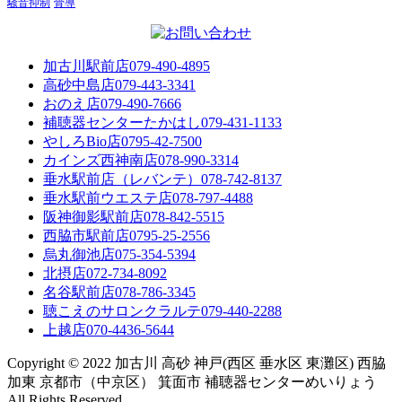
騒音抑制
骨導
加古川駅前店
079-490-4895
高砂中島店
079-443-3341
おのえ店
079-490-7666
補聴器センターたかはし
079-431-1133
やしろBio店
0795-42-7500
カインズ西神南店
078-990-3314
垂水駅前店（レバンテ）
078-742-8137
垂水駅前ウエステ店
078-797-4488
阪神御影駅前店
078-842-5515
西脇市駅前店
0795-25-2556
烏丸御池店
075-354-5394
北摂店
072-734-8092
名谷駅前店
078-786-3345
聴こえのサロンクラルテ
079-440-2288
上越店
070-4436-5644
Copyright © 2022 加古川 高砂 神戸(西区 垂水区 東灘区) 西脇
加東 京都市（中京区） 箕面市 補聴器センターめいりょう
All Rights Reserved.