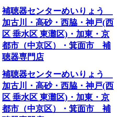
補聴器センターめいりょう
加古川・高砂・西脇・神戸(西
区 垂水区 東灘区)・加東・京
都市（中京区）・箕面市 補
聴器専門店
補聴器センターめいりょう
加古川・高砂・西脇・神戸(西
区 垂水区 東灘区)・加東・京
都市（中京区）・箕面市 補