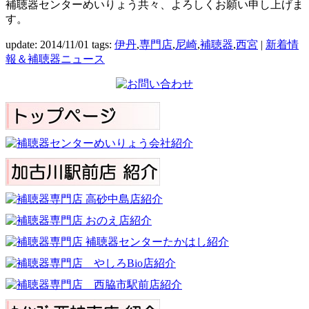
補聴器センターめいりょう共々、よろしくお願い申し上げま
す。
update: 2014/11/01
tags:
伊丹
,
専門店
,
尼崎
,
補聴器
,
西宮
|
新着情
報＆補聴器ニュース