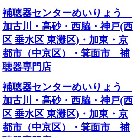
補聴器センターめいりょう
加古川・高砂・西脇・神戸(西
区 垂水区 東灘区)・加東・京
都市（中京区）・箕面市 補
聴器専門店
補聴器センターめいりょう
加古川・高砂・西脇・神戸(西
区 垂水区 東灘区)・加東・京
都市（中京区）・箕面市 補