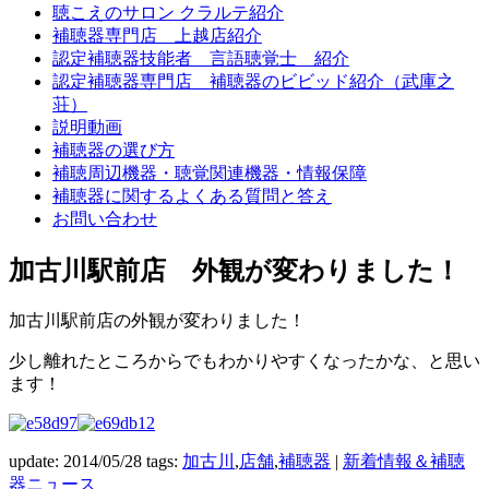
聴こえのサロン クラルテ紹介
補聴器専門店 上越店紹介
認定補聴器技能者 言語聴覚士 紹介
認定補聴器専門店 補聴器のビビッド紹介（武庫之
荘）
説明動画
補聴器の選び方
補聴周辺機器・聴覚関連機器・情報保障
補聴器に関するよくある質問と答え
お問い合わせ
加古川駅前店 外観が変わりました！
加古川駅前店の外観が変わりました！
少し離れたところからでもわかりやすくなったかな、と思い
ます！
update: 2014/05/28
tags:
加古川
,
店舗
,
補聴器
|
新着情報＆補聴
器ニュース