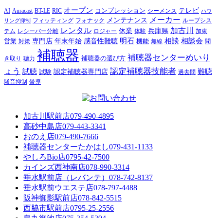
オープン
テレビ
Auracast
BT-LE
RIC
コンプレッション
シーメンス
AI
ハウ
メーカー
メンテナンス
フォナック
フィッティング
ループシス
リング抑制
レンタル
加古川
休業
兵庫県
レシーバー分離
テム
ロジャー
体験
加東
明石
感音性難聴
相談
相談会
専門店
年末年始
営業
対策
機能
無線
聞
補聴器
補聴器センターめいり
補聴器の選び方
き取り
聴力
ょう
認定補聴器技能者
試聴
難聴
認定補聴器専門店
試験
過去問
騒音抑制
骨導
加古川駅前店
079-490-4895
高砂中島店
079-443-3341
おのえ店
079-490-7666
補聴器センターたかはし
079-431-1133
やしろBio店
0795-42-7500
カインズ西神南店
078-990-3314
垂水駅前店（レバンテ）
078-742-8137
垂水駅前ウエステ店
078-797-4488
阪神御影駅前店
078-842-5515
西脇市駅前店
0795-25-2556