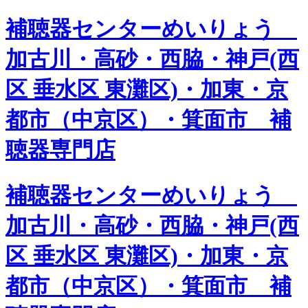
補聴器センターめいりょう
加古川・高砂・西脇・神戸(西
区 垂水区 東灘区)・加東・京
都市（中京区）・箕面市 補
聴器専門店
補聴器センターめいりょう
加古川・高砂・西脇・神戸(西
区 垂水区 東灘区)・加東・京
都市（中京区）・箕面市 補