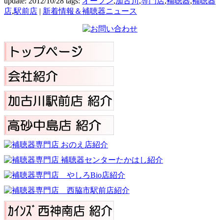
update: 2012/10/28
tags:
オープン
,
加古川
,
専門店
,
補聴器
,
補聴器
店
,
駅前店
|
新着情報＆補聴器ニュース