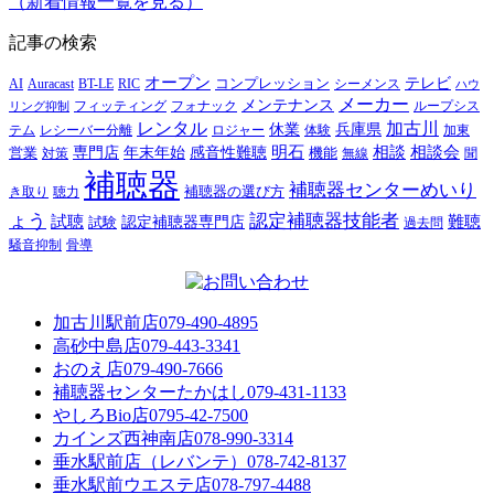
（新着情報一覧を見る）
記事の検索
オープン
テレビ
Auracast
BT-LE
RIC
コンプレッション
シーメンス
AI
ハウ
メーカー
メンテナンス
フォナック
フィッティング
ループシス
リング抑制
レンタル
加古川
休業
兵庫県
レシーバー分離
テム
ロジャー
体験
加東
明石
感音性難聴
相談
相談会
専門店
年末年始
営業
対策
機能
無線
聞
補聴器
補聴器センターめいり
補聴器の選び方
き取り
聴力
ょう
認定補聴器技能者
試聴
難聴
認定補聴器専門店
試験
過去問
騒音抑制
骨導
加古川駅前店
079-490-4895
高砂中島店
079-443-3341
おのえ店
079-490-7666
補聴器センターたかはし
079-431-1133
やしろBio店
0795-42-7500
カインズ西神南店
078-990-3314
垂水駅前店（レバンテ）
078-742-8137
垂水駅前ウエステ店
078-797-4488