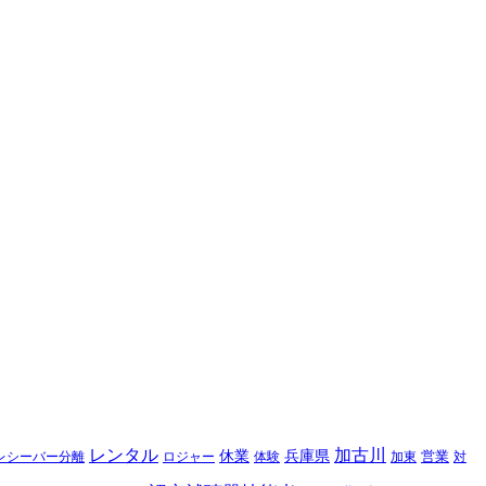
レンタル
加古川
休業
兵庫県
レシーバー分離
営業
対
ロジャー
体験
加東