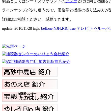
製品としてはジーエヌリサウンドの
アレラ
とほぼ同じ機能を
ラインナップが少し違うので、価格帯と機能の盛り込み方が
詳細はご相談ください。試聴できます。
update: 2010/11/28
tags:
beltone
,
NJH
,
RIC
,
true
,
テレビ
,
トゥルー
,
ベ