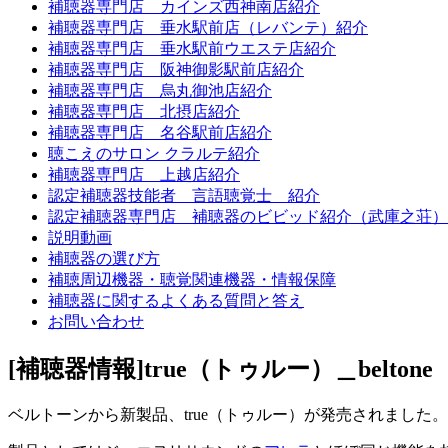
補聴器専門店 カインズ西神南店紹介
補聴器専門店 垂水駅前店（レバンテ）紹介
補聴器専門店 垂水駅前ウエステ店紹介
補聴器専門店 阪神御影駅前店紹介
補聴器専門店 烏丸御池店紹介
補聴器専門店 北摂店紹介
補聴器専門店 名谷駅前店紹介
聴こえのサロン クラルテ紹介
補聴器専門店 上越店紹介
認定補聴器技能者 言語聴覚士 紹介
認定補聴器専門店 補聴器のビビッド紹介（武庫之荘）
説明動画
補聴器の選び方
補聴周辺機器・聴覚関連機器・情報保障
補聴器に関するよくある質問と答え
お問い合わせ
[補聴器情報]true（トゥルー）＿belto
ベルトーンから新製品、true（トゥルー）が発売されました。