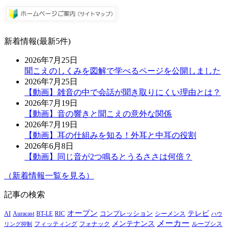
新着情報(最新5件)
2026年7月25日
聞こえのしくみを図解で学べるページを公開しました
2026年7月25日
【動画】雑音の中で会話が聞き取りにくい理由とは？
2026年7月19日
【動画】音の響きと聞こえの意外な関係
2026年7月19日
【動画】耳の仕組みを知る！外耳と中耳の役割
2026年6月8日
【動画】同じ音が2つ鳴るとうるささは何倍？
（新着情報一覧を見る）
記事の検索
オープン
テレビ
Auracast
BT-LE
RIC
コンプレッション
シーメンス
AI
ハウ
メーカー
メンテナンス
フォナック
フィッティング
ループシス
リング抑制