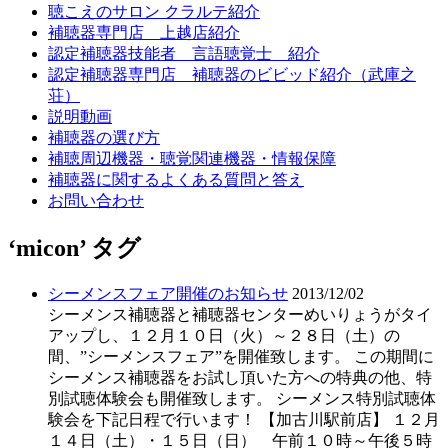
聴こえのサロン クラルテ紹介
補聴器専門店 上越店紹介
認定補聴器技能者 言語聴覚士 紹介
認定補聴器専門店 補聴器のビビッド紹介（武庫之
荘）
説明動画
補聴器の選び方
補聴周辺機器・聴覚関連機器・情報保障
補聴器に関するよくある質問と答え
お問い合わせ
‘micon’ タグ
シーメンスフェア開催のお知らせ
2013/12/02
シーメンス補聴器と補聴器センターめいりょうがタイ
アップし、１２月１０日（火）～２８日（土）の
間、”シーメンスフェア”を開催致します。 この期間に
シーメンス補聴器をお試し頂いた方への特典の他、特
別試聴体験会も開催致します。 シーメンス特別試聴体
験会を下記日程で行います！ 【加古川駅前店】 １２月
１４日（土）・１５日（日） 午前１０時～午後５時