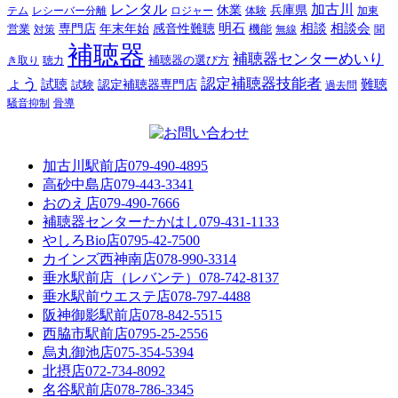
レンタル
加古川
休業
兵庫県
レシーバー分離
テム
ロジャー
体験
加東
明石
感音性難聴
相談
相談会
専門店
年末年始
営業
対策
機能
無線
聞
補聴器
補聴器センターめいり
補聴器の選び方
き取り
聴力
ょう
認定補聴器技能者
試聴
難聴
認定補聴器専門店
試験
過去問
騒音抑制
骨導
加古川駅前店
079-490-4895
高砂中島店
079-443-3341
おのえ店
079-490-7666
補聴器センターたかはし
079-431-1133
やしろBio店
0795-42-7500
カインズ西神南店
078-990-3314
垂水駅前店（レバンテ）
078-742-8137
垂水駅前ウエステ店
078-797-4488
阪神御影駅前店
078-842-5515
西脇市駅前店
0795-25-2556
烏丸御池店
075-354-5394
北摂店
072-734-8092
名谷駅前店
078-786-3345