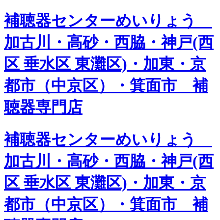
補聴器センターめいりょう
加古川・高砂・西脇・神戸(西
区 垂水区 東灘区)・加東・京
都市（中京区）・箕面市 補
聴器専門店
補聴器センターめいりょう
加古川・高砂・西脇・神戸(西
区 垂水区 東灘区)・加東・京
都市（中京区）・箕面市 補