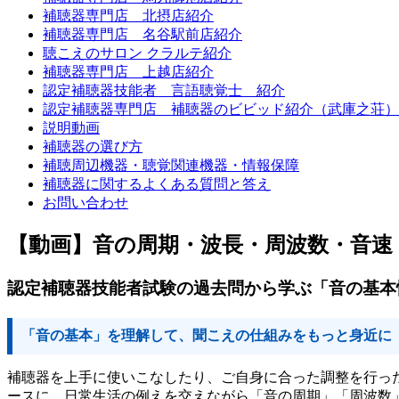
補聴器専門店 北摂店紹介
補聴器専門店 名谷駅前店紹介
聴こえのサロン クラルテ紹介
補聴器専門店 上越店紹介
認定補聴器技能者 言語聴覚士 紹介
認定補聴器専門店 補聴器のビビッド紹介（武庫之荘）
説明動画
補聴器の選び方
補聴周辺機器・聴覚関連機器・情報保障
補聴器に関するよくある質問と答え
お問い合わせ
【動画】音の周期・波長・周波数・音速
認定補聴器技能者試験の過去問から学ぶ「音の基本
「音の基本」を理解して、聞こえの仕組みをもっと身近に
補聴器を上手に使いこなしたり、ご自身に合った調整を行っ
ースに、日常生活の例えを交えながら「音の周期」「周波数