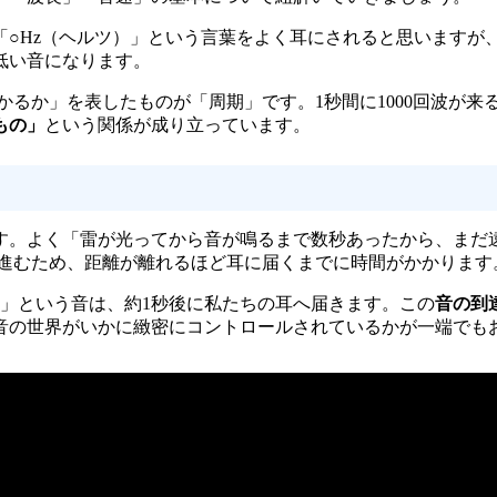
○Hz（ヘルツ）」という言葉をよく耳にされると思いますが
低い音になります。
るか」を表したものが「周期」です。1秒間に1000回波が来る音
もの」
という関係が成り立っています。
」
す。よく「雷が光ってから音が鳴るまで数秒あったから、まだ
ずつ進むため、距離が離れるほど耳に届くまでに時間がかかります
！」という音は、約1秒後に私たちの耳へ届きます。この
音の到
音の世界がいかに緻密にコントロールされているかが一端でも