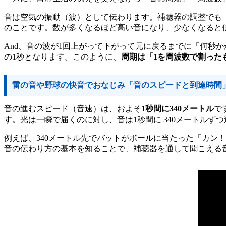
音は空気の振動（波）として伝わります。補聴器の調整でも「
のことです。数が多くなるほど高い音になり、少なくなると
And、音の波が1回上がって下がって元に戻るまでに「何秒かか
の1秒となります。このように、
周期は「1を周波数で割った
雷の音や野球の快音でおなじみ「音のスピードと到達時間
音の進むスピード（音速）は、およそ
1秒間に340メートル
で
す。光は一瞬で届くのに対し、音は1秒間に 340メートル
例えば、340メートル先でバットがボールに当たった「カン
音の伝わり方の基本を知ることで、補聴器を通して聞こえる