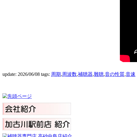
update: 2026/06/08
tags:
周期
,
周波数
,
補聴器
,
難聴
,
音の性質
,
音速