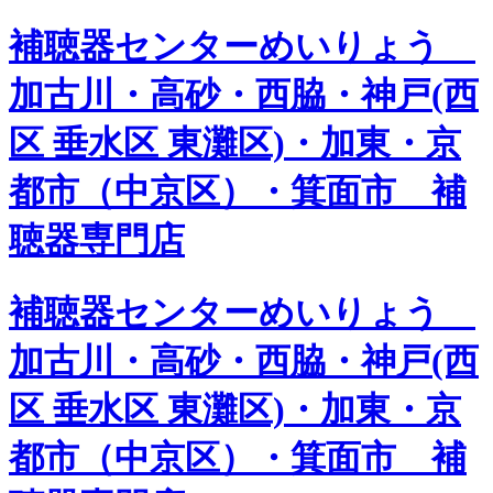
補聴器センターめいりょう
加古川・高砂・西脇・神戸(西
区 垂水区 東灘区)・加東・京
都市（中京区）・箕面市 補
聴器専門店
補聴器センターめいりょう
加古川・高砂・西脇・神戸(西
区 垂水区 東灘区)・加東・京
都市（中京区）・箕面市 補