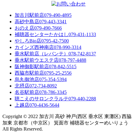
加古川駅前店
079-490-4895
高砂中島店
079-443-3341
おのえ店
079-490-7666
補聴器センターたかはし
079-431-1133
やしろBio店
0795-42-7500
カインズ西神南店
078-990-3314
垂水駅前店（レバンテ）
078-742-8137
垂水駅前ウエステ店
078-797-4488
阪神御影駅前店
078-842-5515
西脇市駅前店
0795-25-2556
烏丸御池店
075-354-5394
北摂店
072-734-8092
名谷駅前店
078-786-3345
聴こえのサロンクラルテ
079-440-2288
上越店
070-4436-5644
Copyright © 2022 加古川 高砂 神戸(西区 垂水区 東灘区) 西脇
加東 京都市（中京区） 箕面市 補聴器センターめいりょう
All Rights Reserved.