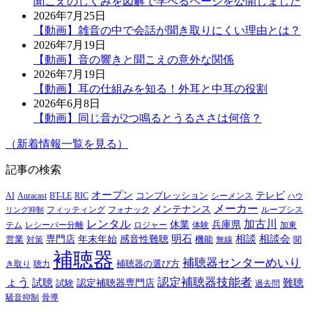
聞こえのしくみを図解で学べるページを公開しました
2026年7月25日
【動画】雑音の中で会話が聞き取りにくい理由とは？
2026年7月19日
【動画】音の響きと聞こえの意外な関係
2026年7月19日
【動画】耳の仕組みを知る！外耳と中耳の役割
2026年6月8日
【動画】同じ音が2つ鳴るとうるささは何倍？
（新着情報一覧を見る）
記事の検索
オープン
テレビ
Auracast
BT-LE
RIC
コンプレッション
シーメンス
AI
ハウ
メーカー
メンテナンス
フォナック
フィッティング
ループシス
リング抑制
レンタル
加古川
休業
兵庫県
レシーバー分離
テム
ロジャー
体験
加東
明石
感音性難聴
相談
相談会
専門店
年末年始
営業
対策
機能
無線
聞
補聴器
補聴器センターめいり
補聴器の選び方
き取り
聴力
ょう
認定補聴器技能者
試聴
難聴
認定補聴器専門店
試験
過去問
騒音抑制
骨導