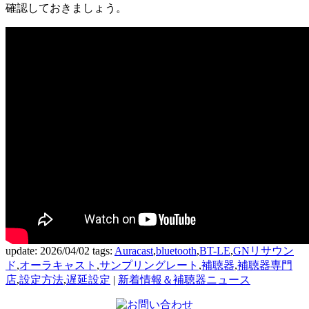
確認しておきましょう。
update: 2026/04/02
tags:
Auracast
,
bluetooth
,
BT-LE
,
GNリサウン
ド
,
オーラキャスト
,
サンプリングレート
,
補聴器
,
補聴器専門
店
,
設定方法
,
遅延設定
|
新着情報＆補聴器ニュース