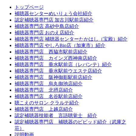
トップページ
補聴器センターめいりょう会社紹介
認定補聴器専門店 加古川駅前店紹介
補聴器専門店 高砂中島店紹介
補聴器専門店 おのえ店紹介
補聴器専門店 補聴器センターたかはし（宝殿）紹介
補聴器専門店 やしろBio店（加東市）紹介
補聴器専門店 西脇市駅前店紹介
補聴器専門店 カインズ西神南店紹介
補聴器専門店 垂水駅前店（レバンテ）紹介
補聴器専門店 垂水駅前ウエステ店紹介
補聴器専門店 阪神御影駅前店紹介
補聴器専門店 烏丸御池店紹介
補聴器専門店 北摂店紹介
補聴器専門店 名谷駅前店紹介
聴こえのサロン クラルテ紹介
補聴器専門店 上越店紹介
認定補聴器技能者 言語聴覚士 紹介
認定補聴器専門店 補聴器のビビッド紹介（武庫之
荘）
説明動画