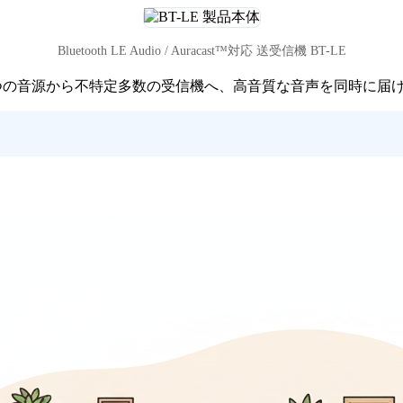
Bluetooth LE Audio / Auracast™対応 送受信機 BT-LE
を利用して、1つの音源から不特定多数の受信機へ、高音質な音声を同時