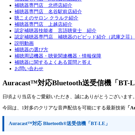
補聴器専門店 北摂店紹介
補聴器専門店 名谷駅前店紹介
聴こえのサロン クラルテ紹介
補聴器専門店 上越店紹介
認定補聴器技能者 言語聴覚士 紹介
認定補聴器専門店 補聴器のビビッド紹介（武庫之荘）
説明動画
補聴器の選び方
補聴周辺機器・聴覚関連機器・情報保障
補聴器に関するよくある質問と答え
お問い合わせ
Auracast™対応Bluetooth送受信機「B
日頃より当店をご愛顧いただき、誠にありがとうございます
今回は、1対多のクリアな音声配信を可能にする最新技術
「A
Auracast™対応 Bluetooth®送受信機「BT-LE」