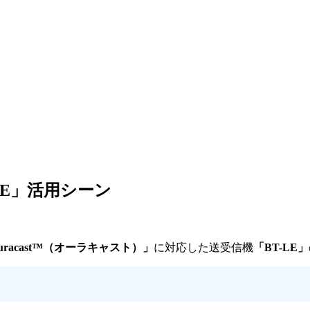
T-LE」活用シーン
。
uracast™（オーラキャスト）」
に対応した送受信機
「BT-LE」